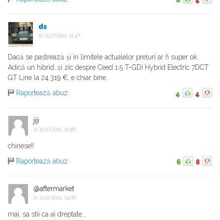
ds
la
15.07.2021, 11:47
Dacă se pastrează și în limitele actualelor prețuri ar fi super ok.
Adică un hibrid, și zic despre Ceed 1.5 T-GDi Hybrid Electric 7DCT
GT Line la 24.319 €, e chiar bine.
Raportează abuz
4
4
jiji
la
15.07.2021, 12:46
chinese!!
Raportează abuz
6
8
@aftermarket
la
15.07.2021, 14:06
mai, sa stii ca ai dreptate...