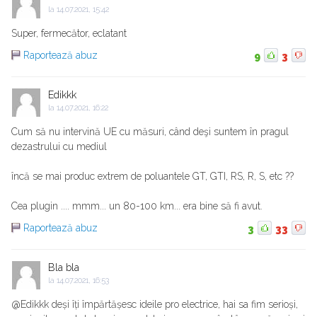
la
14.07.2021, 15:42
Super, fermecător, eclatant
Raportează abuz
9
3
Edikkk
la
14.07.2021, 16:22
Cum să nu intervină UE cu măsuri, când deşi suntem în pragul
dezastrului cu mediul
încă se mai produc extrem de poluantele GT, GTI, RS, R, S, etc ??
Cea plugin .... mmm... un 80-100 km... era bine să fi avut.
Raportează abuz
3
33
Bla bla
la
14.07.2021, 16:53
@Edikkk deși îți împărtășesc ideile pro electrice, hai sa fim serioși,