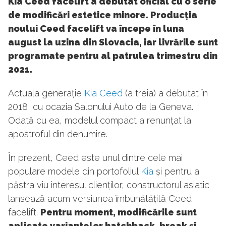
Kia Ceed facelift a debutat oficial cu o serie
de modificări estetice minore. Producția
noului Ceed facelift va începe în luna
august la uzina din Slovacia, iar livrările sunt
programate pentru al patrulea trimestru din
2021.
Actuala generație
Kia Ceed
(a treia) a debutat în
2018, cu ocazia Salonului Auto de la Geneva.
Odată cu ea, modelul compact a renunțat la
apostroful din denumire.
În prezent, Ceed este unul dintre cele mai
populare modele din portofoliul
Kia
și pentru a
păstra viu interesul clienților, constructorul asiatic
lansează acum versiunea îmbunătățită Ceed
facelift.
Pentru moment, modificările sunt
aplicate variantelor hatchback, break și