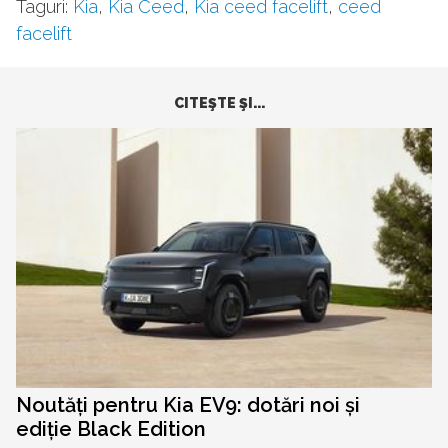
Taguri:
Kia
,
Kia Ceed
,
Kia ceed facelift
,
ceed
facelift
CITEŞTE ŞI...
Noutăți pentru Kia EV9: dotări noi și
ediție Black Edition