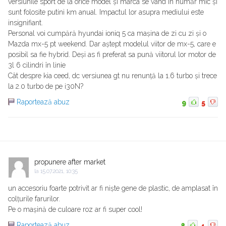
versiunile sport de la orice model și marca se vând în număr mic și
sunt folosite putini km anual. Impactul lor asupra mediului este
insignifiant.
Personal voi cumpără hyundai ioniq 5 ca mașina de zi cu zi și o
Mazda mx-5 pt weekend. Dar aștept modelul viitor de mx-5, care e
posibil sa fie hybrid. Deși as fi preferat sa pună viitorul lor motor de
3l 6 cilindri în linie
Cât despre kia ceed, dc versiunea gt nu renunță la 1.6 turbo și trece
la 2.0 turbo de pe i30N?
Raportează abuz
9
5
propunere after market
la
15.07.2021, 10:35
un accesoriu foarte potrivit ar fi niște gene de plastic, de amplasat în
colțurile farurilor.
Pe o mașină de culoare roz ar fi super cool!
Raportează abuz
8
4