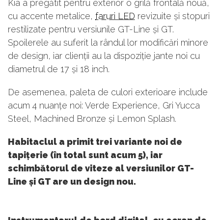
Kia a pregătit pentru exterior o grilă frontală nouă,
cu accente metalice,
faruri LED
revizuite și stopuri
restilizate pentru versiunile GT-Line și GT.
Spoilerele au suferit la rândul lor modificări minore
de design, iar clienții au la dispoziție jante noi cu
diametrul de 17 și 18 inch.
De asemenea, paleta de culori exterioare include
acum 4 nuanțe noi: Verde Experience, Gri Yucca
Steel, Machined Bronze și Lemon Splash.
Habitaclul a primit trei variante noi de
tapițerie (în total sunt acum 5), iar
schimbătorul de viteze al versiunilor GT-
Line și GT are un design nou.