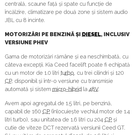
centrală, scaune față și spate cu funcție de
încălzire, climatizare pe două zone și sistem audio
JBL cu 8 incinte.
MOTORIZĂRI PE BENZINĂ ȘI
DIESEL
, INCLUSIV
VERSIUNE PHEV
Gama de motorizări rămâne și ea neschimbată, cu
câteva excepții. Kia Ceed facelift poate fi echipată
cu un motor de 1.0 litri
turbo
, cu trei cilindri și 120
CP
, disponibil și într-o versiune cu transmisie
automată și sistem
micro-hibrid
la
48V
.
Avem apoi agregatul de 1.5 litri, pe benzină,
capabil de 160
CP
(înlocuiește vechiul motor de 1.4
litri turbo), sau unitatea de 1.6 litri cu 204
CP
și
cutie de viteze DCT rezervată versiunii Ceed GT.