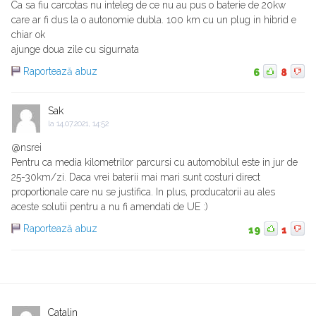
Ca sa fiu carcotas nu inteleg de ce nu au pus o baterie de 20kw
care ar fi dus la o autonomie dubla. 100 km cu un plug in hibrid e
chiar ok
ajunge doua zile cu sigurnata
Raportează abuz
6
8
Sak
la
14.07.2021, 14:52
@nsrei
Pentru ca media kilometrilor parcursi cu automobilul este in jur de
25-30km/zi. Daca vrei baterii mai mari sunt costuri direct
proportionale care nu se justifica. In plus, producatorii au ales
aceste solutii pentru a nu fi amendati de UE :)
Raportează abuz
19
1
Catalin