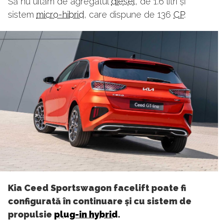
Să nu uităm de agregatul
diesel
, de 1.6 litri și
sistem
micro-hibrid
, care dispune de 136
CP
.
Kia Ceed Sportswagon facelift poate fi
configurată în continuare și cu sistem de
propulsie
plug-in hybrid
.