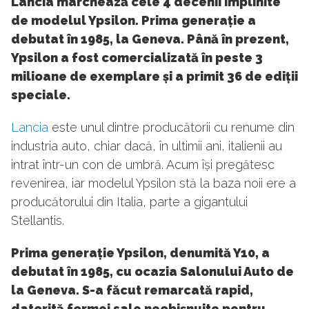
Lancia marchează cele 4 decenii împlinite
de modelul Ypsilon. Prima generație a
debutat în 1985, la Geneva. Până în prezent,
Ypsilon a fost comercializată în peste 3
milioane de exemplare și a primit 36 de ediții
speciale.
Lancia
este unul dintre producătorii cu renume din
industria auto, chiar dacă, în ultimii ani, italienii au
intrat într-un con de umbră. Acum își pregătesc
revenirea, iar modelul Ypsilon stă la baza noii ere a
producătorului din Italia, parte a gigantului
Stellantis.
Prima generație Ypsilon, denumită Y10, a
debutat în 1985, cu ocazia Salonului Auto de
la Geneva. S-a făcut remarcată rapid,
datorită formei sale neobișnuite pentru