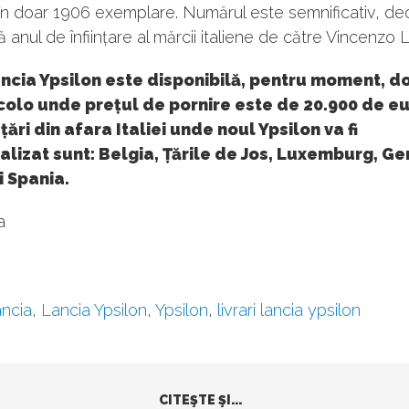
în doar 1906 exemplare. Numărul este semnificativ, d
ă anul de înființare al mărcii italiene de către Vincenzo 
cia Ypsilon este disponibilă, pentru moment, do
acolo unde prețul de pornire este de 20.900 de eu
țări din afara Italiei unde noul Ypsilon va fi
lizat sunt: Belgia, Țările de Jos, Luxemburg, G
i Spania.
a
ncia
,
Lancia Ypsilon
,
Ypsilon
,
livrari lancia ypsilon
CITEŞTE ŞI...