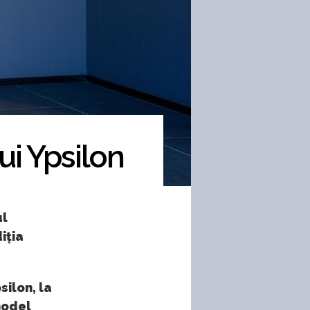
lui Ypsilon
ul
iția
silon, la
model