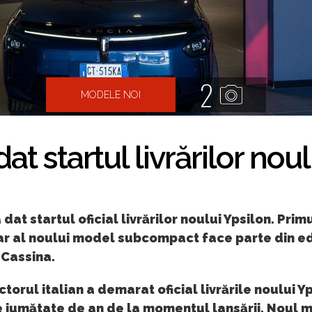
2
MODELE NOI
at startul livrărilor nou
 dat startul oficial livrărilor noului Ypsilon. Prim
r al noului model subcompact face parte din ed
 Cassina.
torul italian a demarat oficial livrările noului Yp
 jumătate de an de la momentul lansării. Noul 