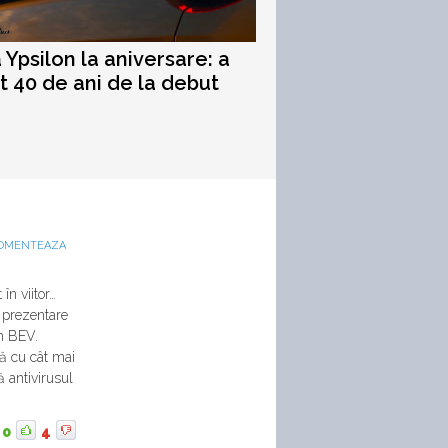
 Ypsilon la aniversare: a
it 40 de ani de la debut
OMENTEAZA
în viitor…
e prezentare
un BEV.
tă cu cât mai
 antivirusul
0
4