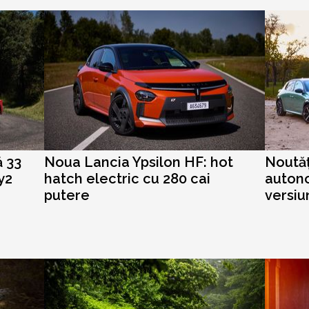
ă 33
Noua Lancia Ypsilon HF: hot
Noutăț
y2
hatch electric cu 280 cai
autono
putere
versiu