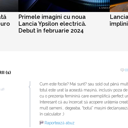
ată
Primele imagini cu noua
Lancia
euro
Lancia Ypsilon electrică.
împlin
Debut în februarie 2024
C
I (1)
Cum este focile? Mai sunt? sau sold out până mult 
6:48
totul este urat la această mașină, inclusiv poza d
cu o prezența feminină care exemplifică perfect 
Interesant că au încercat să acopere urâțenia crea
mult oameni… degeaba, “botul” mașini declanșează
în calculator ;)
Raportează abuz