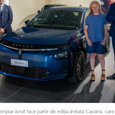
emplar livrat face parte din ediția limitată Cassina, care 