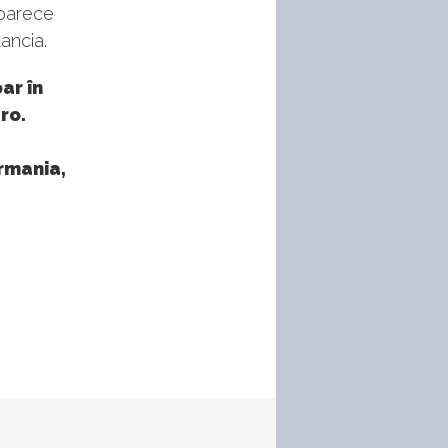
eoarece
Lancia.
ar în
ro.
ermania,