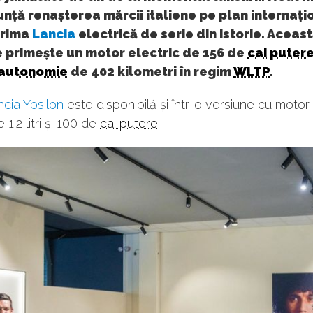
nță renașterea mărcii italiene pe plan internați
prima
Lancia
electrică de serie din istorie. Aceas
e primește un motor electric de 156 de
cai puter
autonomie
de 402 kilometri în regim
WLTP
.
cia Ypsilon
este disponibilă și într-o versiune cu motor
e 1.2 litri și 100 de
cai putere
.