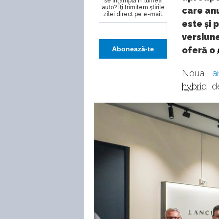
se întâmplă în lumea
auto? Îţi trimitem ştirile
care anu
zilei direct pe e-mail.
este și 
versiun
oferă o
Noua
Lan
hybrid
, d