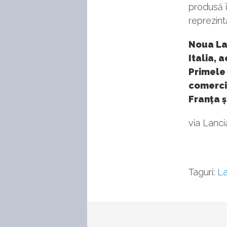
produsă 
reprezint
Noua Lan
Italia, 
Primele 
comercia
Franța ș
via Lanci
Taguri:
La