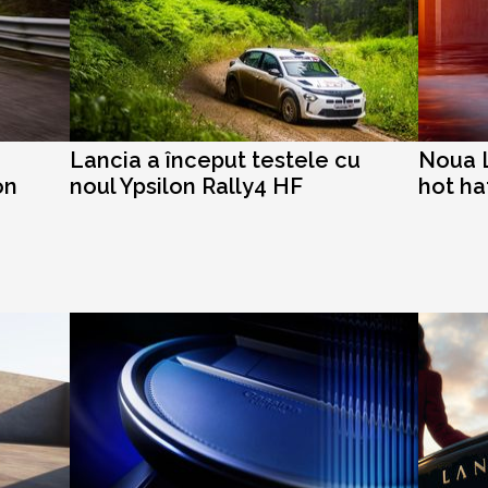
Lancia a început testele cu
Noua L
on
noul Ypsilon Rally4 HF
hot ha