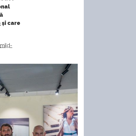
onal
tă
e
și care
mild-