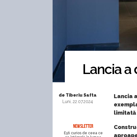
Lancia a d
de Tiberiu Safta
Lancia a
Luni, 22.07.2024
exempla
limitată
NEWSLETTER
Construc
Eşti curios de ceea ce
aproape