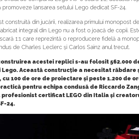
ă promoveze lansarea setului Lego dedicat SF-24.
st construită din jucării, realizarea primului monopost 
abricat integral din Lego nu a fost o joacă de copii. Es
scară 1:1 care reprezintă o reproducere fidelă a monop
dus de Charles Leclerc și Carlos Sainz anul trecut.
onstruirea acestei replici s-au folosit 562.000 d
 Lego. Această construcție a necesitat răbdare ș
, cu 100 de ore de proiectare și peste 1.200 de o
ractică pentru echipa condusă de Riccardo Zan
 profesionist certificat LEGO din Italia și creato
SF-24.