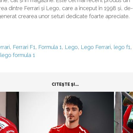
line, cât și în magazine. Este cel mai recent produs din
ea dintre Ferrari și Lego, care a început în 1998 și, de-
 generat crearea unor seturi dedicate foarte apreciate.
rrari
,
Ferrari F1
,
Formula 1
,
Lego
,
Lego Ferrari
,
lego f1
,
lego formula 1
CITEŞTE ŞI...