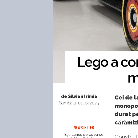
Lego a con
m
de Silvian Irimia
Cei de l
Sambata, 01.03.2025
monopost
durat pe
cărămiz
NEWSLETTER
Eşti curios de ceea ce
Construit