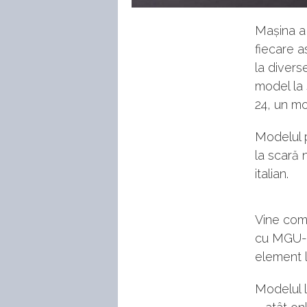
Mașina a 
fiecare a
la divers
model la 
24, un mo
Modelul p
la scară 
italian.
Vine comp
cu MGU-H 
element l
Modelul l