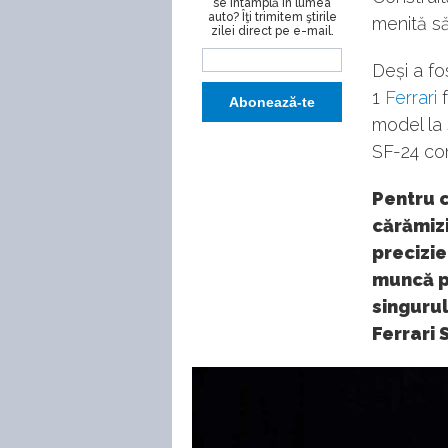
se întâmplă în lumea
auto? Îţi trimitem ştirile
menită s
zilei direct pe e-mail.
Deși a fo
1
Ferrari
f
model la 
SF-24 con
Pentru c
cărămizi
precizie
muncă p
singurul
Ferrari 