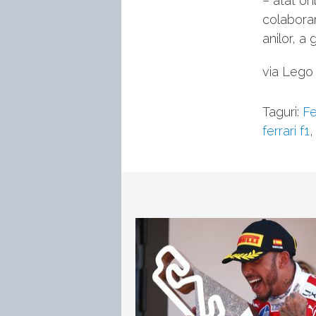
– atât on
colaborar
anilor, a
via Lego
Taguri:
Fe
ferrari f1