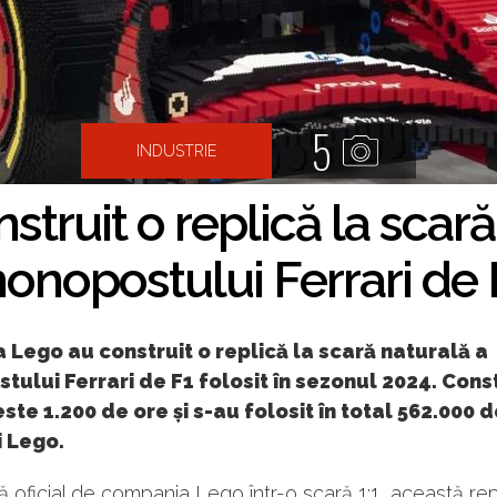
5
INDUSTRIE
struit o replică la scară
onopostului Ferrari de 
a Lego au construit o replică la scară naturală a
ului Ferrari de F1 folosit în sezonul 2024. Cons
ste 1.200 de ore și s-au folosit în total 562.000 
i Lego.
ă oficial de compania Lego într-o scară 1:1, această rep