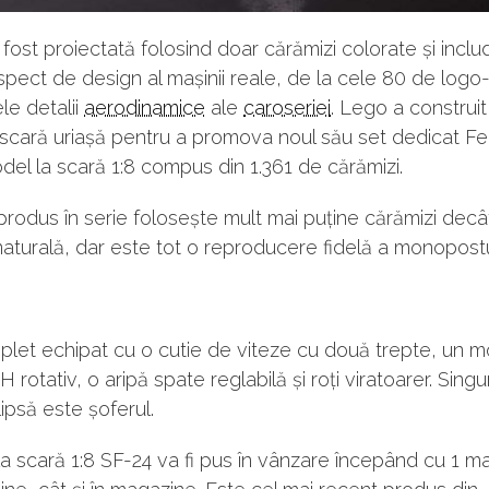
fost proiectată folosind doar cărămizi colorate și inclu
spect de design al mașinii reale, de la cele 80 de logo
ele detalii
aerodinamice
ale
caroseriei
. Lego a construi
scară uriașă pentru a promova noul său set dedicat Fer
del la scară 1:8 compus din 1.361 de cărămizi.
rodus în serie folosește mult mai puține cărămizi decât
naturală, dar este tot o reproducere fidelă a monopostu
let echipat cu o cutie de viteze cu două trepte, un m
rotativ, o aripă spate reglabilă și roți viratoarer. Singu
ipsă este șoferul.
a scară 1:8 SF-24 va fi pus în vânzare începând cu 1 ma