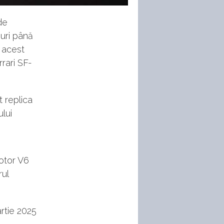
de
-uri până
t acest
rari SF-
 replica
lui
otor V6
rul
rtie 2025