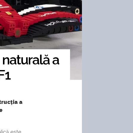
 naturală a
F1
trucția a
de
lică este