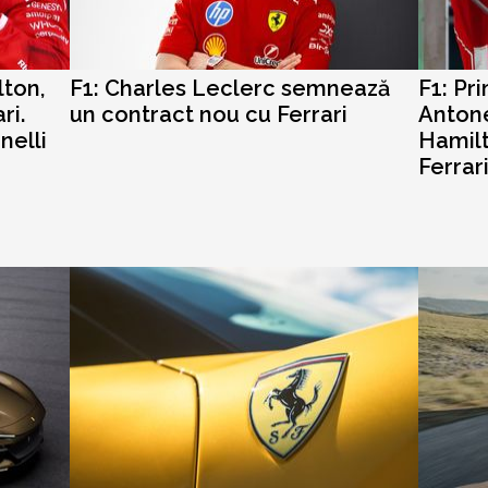
lton,
F1: Charles Leclerc semnează
F1: Pr
ri.
un contract nou cu Ferrari
Antone
nelli
Hamilt
Ferrar