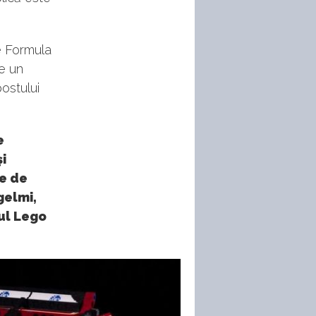
de Formula
te un
ostului
e
i
re de
gelmi,
rul Lego