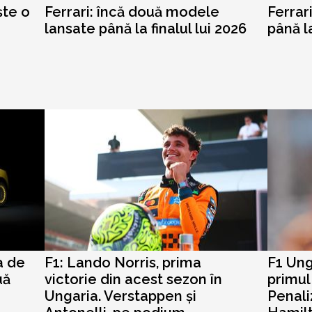
ște o
Ferrari: încă două modele
Ferrar
lansate până la finalul lui 2026
până la
a de
F1: Lando Norris, prima
F1 Ung
uă
victorie din acest sezon în
primul
Ungaria. Verstappen și
Penali