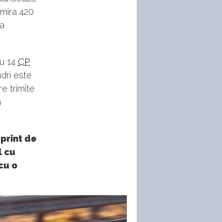
Emira 420
ja
cu 14
CP
ndri este
e trimite
m
print de
l cu
cu o