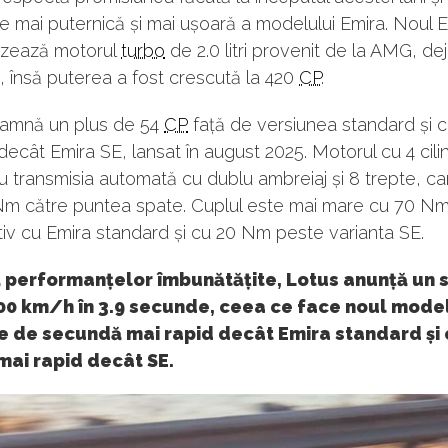
e mai puternică și mai ușoară a modelului Emira. Noul 
lizează motorul
turbo
de 2.0 litri provenit de la AMG, de
 însă puterea a fost crescută la 420
CP
.
eamnă un plus de 54
CP
față de versiunea standard și 
decât Emira SE, lansat în august 2025. Motorul cu 4 cili
u transmisia automată cu dublu ambreiaj și 8 trepte, car
Nm către puntea spate. Cuplul este mai mare cu 70 N
iv cu Emira standard și cu 20 Nm peste varianta SE.
 performanțelor îmbunătățite, Lotus anunță un s
100 km/h în 3.9 secunde, ceea ce face noul mode
e de secundă mai rapid decât Emira standard și 
mai rapid decât SE.