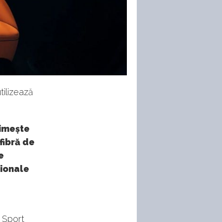
tilizează
rimește
fibră de
e
ționale
 Sport