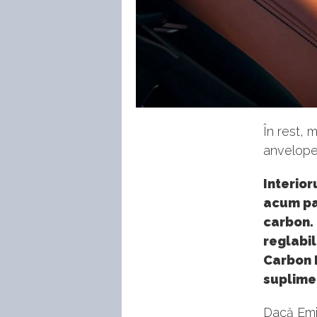
În rest, 
anvelope 
Interior
acum pa
carbon.
reglabil
Carbon 
suplime
Dacă Em