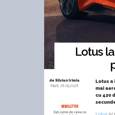
Lotus la
de Silvian Irimia
Lotus a 
Marti, 26.05.2026
mai aer
cu 420 d
secunde
NEWSLETTER
Eşti curios de ceea ce
Lotus
își