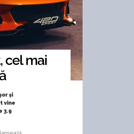
, cel mai
ă
or și
t vine
e 3.9
i lansează