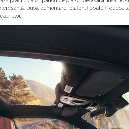
ază practic ca un panou de plafon detașabil, însă repr
nteresantă. După demontare, plafonul poate fi depozita
caunelor.