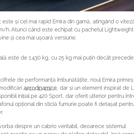
 este și cel mai rapid Emira din gamă, atingând o vite
m/h. Atunci când este echipat cu pachetul Lightweight
ine și cea mai ușoară versiune.
lă este de 1.430 kg, cu 25 kg mai puțin decât precede
cifrele de performanță îmbunătățite, noul Emira primeșt
modificări
aerodinamice
, dar și un element inspirat de 
sponibil inițial pe 420 Sport, dar oferit ulterior pentru în
fonul opțional din sticlă fumurie poate fi detașat pent
r.
orba despre un cabrio veritabil, deoarece sistemul