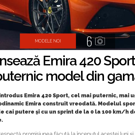
6
MODELE NOI
nsează Emira 420 Sport
puternic model din gam
introdus Emira 420 Sport, cel mai puternic, mai uș
odinamic Emira construit vreodată. Modelul spor
e cai putere și cu un sprint de la 0 la 100 km/h d
.
 respectă promisiunea făcută la începutul acestei luni ș