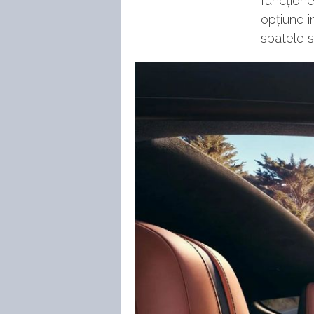
funcțione
opțiune i
spatele s