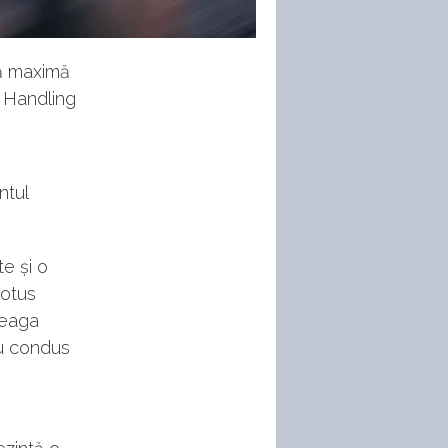
ză maximă
 Handling
ntul
e și o
Lotus
treaga
ru condus