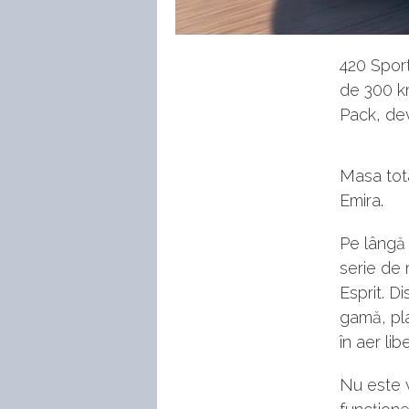
420 Sport
de 300 k
Pack, dev
Masa tota
Emira.
Pe lângă 
serie de 
Esprit. Di
gamă, pla
în aer libe
Nu este v