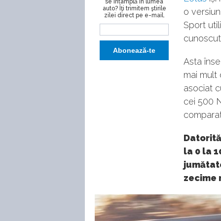
se întâmplă în lumea
auto? Îţi trimitem ştirile
o versiun
zilei direct pe e-mail.
Sport uti
cunoscut,
Asta îns
mai mult 
asociat c
cei 500 
comparat
Datorită
la 0 la 
jumătat
zecime 