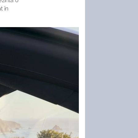
ezintă o
t în