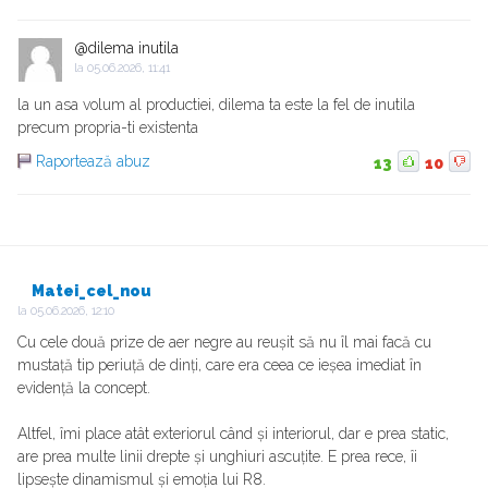
@dilema inutila
la
05.06.2026, 11:41
la un asa volum al productiei, dilema ta este la fel de inutila
precum propria-ti existenta
Raportează abuz
13
10
Matei_cel_nou
la
05.06.2026, 12:10
Cu cele două prize de aer negre au reușit să nu îl mai facă cu
mustață tip periuță de dinți, care era ceea ce ieșea imediat în
evidență la concept.
Altfel, îmi place atât exteriorul când și interiorul, dar e prea static,
are prea multe linii drepte și unghiuri ascuțite. E prea rece, îi
lipsește dinamismul și emoția lui R8.