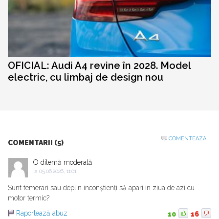
OFICIAL: Audi A4 revine în 2028. Model
electric, cu limbaj de design nou
COMENTEAZA
COMENTARII (5)
O dilemă moderată
la
05.06.2026, 11:01
Sunt temerari sau deplin inconștienți să apari in ziua de azi cu
motor termic?
Raportează abuz
10
16