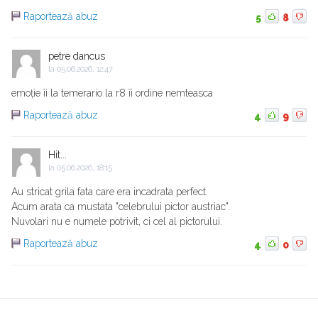
Raportează abuz
5
8
petre dancus
la
05.06.2026, 12:47
emoție îi la temerario la r8 îi ordine nemteasca
Raportează abuz
4
9
Hit...
la
05.06.2026, 18:15
Au stricat grila fata care era incadrata perfect.
Acum arata ca mustata "celebrului pictor austriac".
Nuvolari nu e numele potrivit, ci cel al pictorului.
Raportează abuz
4
0