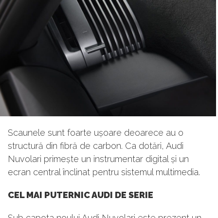
Scaunele sunt foarte ușoare deoarece au o
structură din fibră de carbon. Ca dotări, Audi
Nuvolari primește un instrumentar digital și un
ecran central înclinat pentru sistemul multimedia.
CEL MAI PUTERNIC AUDI DE SERIE
Sub capota noului Audi Nuvolari este prezent un