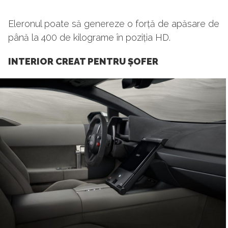
Eleronul poate să genereze o forță de apăsare de
până la 400 de kilograme în poziția HD.
INTERIOR CREAT PENTRU ȘOFER