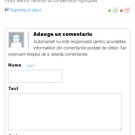
motor electric nesimtit sa compenseze ingrasarea...
Raportează abuz
0
0
Adauga un comentariu
Modifica
Automarket nu este responsabil pentru acuratetea
avatar
informatiilor din comentariile postate de cititori. Ne
rezervam dreptul de a selecta comentariile.
Nume
Login
Text