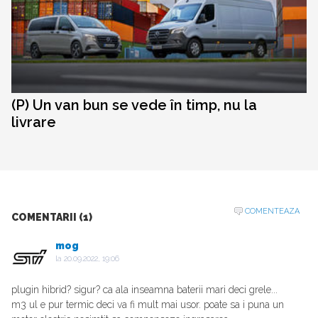
(P) Un van bun se vede în timp, nu la
livrare
COMENTEAZA
COMENTARII (1)
mog
la
20.09.2022, 19:06
plugin hibrid? sigur? ca ala inseamna baterii mari deci grele...
m3 ul e pur termic deci va fi mult mai usor. poate sa i puna un