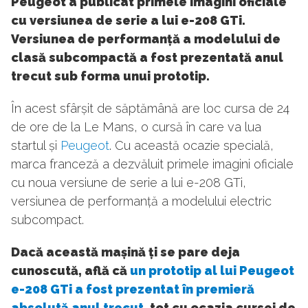
Peugeot a publicat primele imagini oficiale
cu versiunea de serie a lui e-208 GTi.
Versiunea de performanță a modelului de
clasă subcompactă a fost prezentată anul
trecut sub forma unui prototip.
În acest sfârșit de săptămână are loc cursa de 24
de ore de la Le Mans, o cursă în care va lua
startul și
Peugeot
. Cu această ocazie specială,
marca franceză a dezvăluit primele imagini oficiale
cu noua versiune de serie a lui e-208 GTi,
versiunea de performanță a modelului electric
subcompact.
Dacă această mașină ți se pare deja
cunoscută, află că
un prototip al lui Peugeot
e-208 GTi a fost prezentat în premieră
absolută anul trecut
, tot cu ocazia cursei de