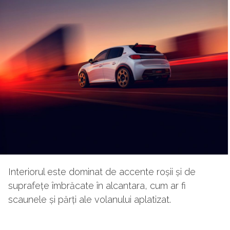
Interiorul este dominat de accente roșii și de
suprafețe îmbrăcate în alcantara, cum ar fi
scaunele și părți ale volanului aplatizat.