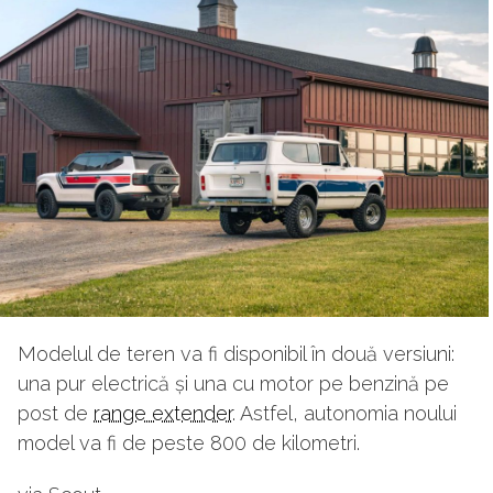
Modelul de teren va fi disponibil în două versiuni:
una pur electrică și una cu motor pe benzină pe
post de
range extender
. Astfel, autonomia noului
model va fi de peste 800 de kilometri.