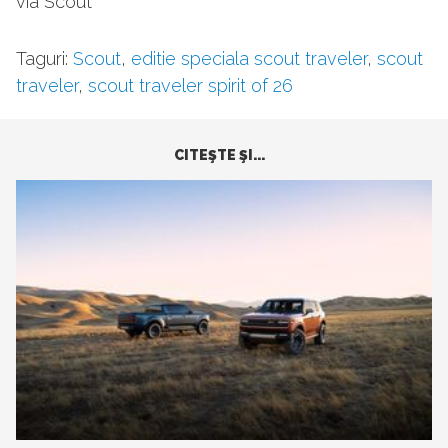
via Scout
Taguri:
Scout
,
editie speciala scout traveler
,
scout
traveler
,
scout traveler spirit of 26
CITEŞTE ŞI...