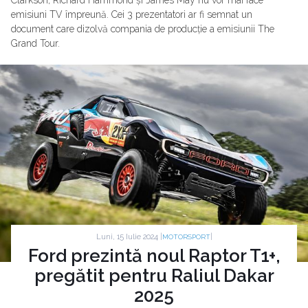
Clarkson, Richard Hammond și James May nu vor mai face
emisiuni TV împreună. Cei 3 prezentatori ar fi semnat un
document care dizolvă compania de producție a emisiunii The
Grand Tour.
Luni, 15 Iulie 2024 |
|
MOTORSPORT
Ford prezintă noul Raptor T1+,
pregătit pentru Raliul Dakar
2025