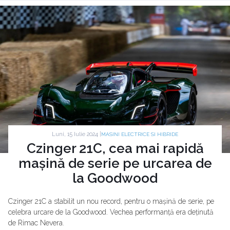
Luni, 15 Iulie 2024 |
MASINI ELECTRICE SI HIBRIDE
Czinger 21C, cea mai rapidă
mașină de serie pe urcarea de
la Goodwood
Czinger 21C a stabilit un nou record, pentru o mașină de serie, pe
celebra urcare de la Goodwood. Vechea performanță era deținută
de Rimac Nevera.