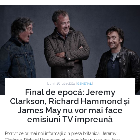
Luni, 15 Iulie 2024 |
|
GENERAL
Final de epocă: Jeremy
Clarkson, Richard Hammond și
James May nu vor mai face
emisiuni TV împreună
Potrivit celor mai noi informații din presa britanică, Jeremy