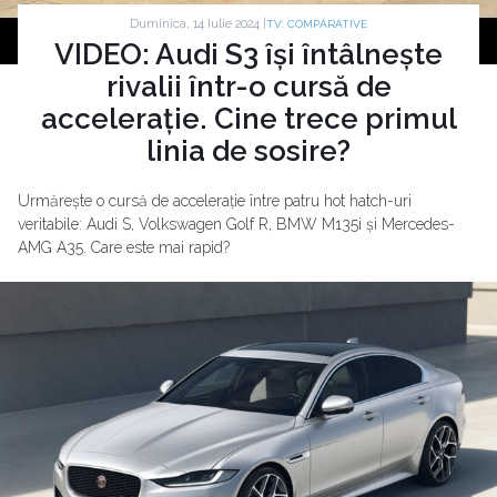
Duminica, 14 Iulie 2024 |
TV: COMPARATIVE
VIDEO: Audi S3 își întâlnește
rivalii într-o cursă de
accelerație. Cine trece primul
linia de sosire?
Urmărește o cursă de accelerație între patru hot hatch-uri
veritabile: Audi S, Volkswagen Golf R, BMW M135i și Mercedes-
AMG A35. Care este mai rapid?