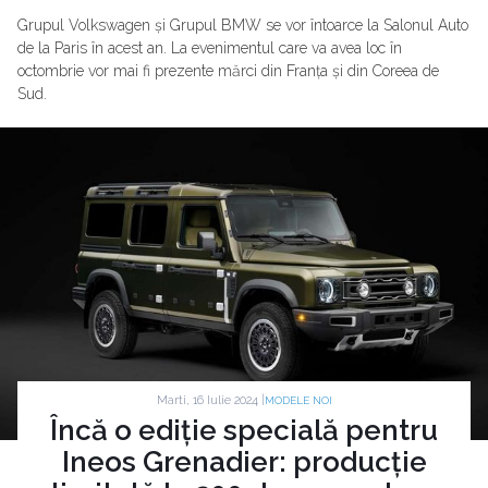
Grupul Volkswagen și Grupul BMW se vor întoarce la Salonul Auto
de la Paris în acest an. La evenimentul care va avea loc în
octombrie vor mai fi prezente mărci din Franța și din Coreea de
Sud.
Marti, 16 Iulie 2024 |
MODELE NOI
Încă o ediție specială pentru
Ineos Grenadier: producție