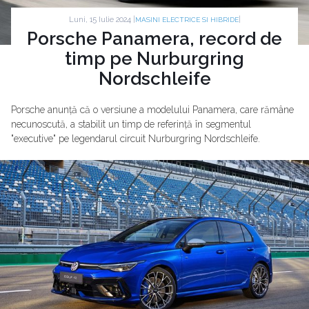
Luni, 15 Iulie 2024 |
|
MASINI ELECTRICE SI HIBRIDE
Porsche Panamera, record de
timp pe Nurburgring
Nordschleife
Porsche anunță că o versiune a modelului Panamera, care rămâne
necunoscută, a stabilit un timp de referință în segmentul
"executive" pe legendarul circuit Nurburgring Nordschleife.