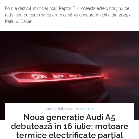
Ford a dezvăluit oficial noul Raptor T1+. Aceasta este o mașină de
rally-raid cu care marca americană va concura în ediția din 2025 a
Raliului Dakar.
Luni, 15 Iulie 2024 |
|
MODELE NOI
Noua generație Audi A5
debutează în 16 iulie: motoare
termice electrificate parțial