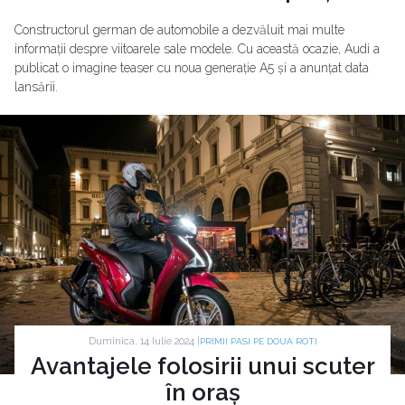
Constructorul german de automobile a dezvăluit mai multe
informații despre viitoarele sale modele. Cu această ocazie, Audi a
publicat o imagine teaser cu noua generație A5 și a anunțat data
lansării.
Duminica, 14 Iulie 2024 |
PRIMII PASI PE DOUA ROTI
Avantajele folosirii unui scuter
în oraș