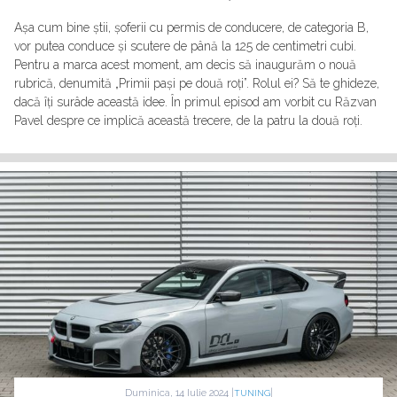
Așa cum bine știi, șoferii cu permis de conducere, de categoria B,
vor putea conduce și scutere de până la 125 de centimetri cubi.
Pentru a marca acest moment, am decis să inaugurăm o nouă
rubrică, denumită „Primii pași pe două roți”. Rolul ei? Să te ghideze,
dacă îți surâde această idee. În primul episod am vorbit cu Răzvan
Pavel despre ce implică această trecere, de la patru la două roți.
Duminica, 14 Iulie 2024 |
|
TUNING