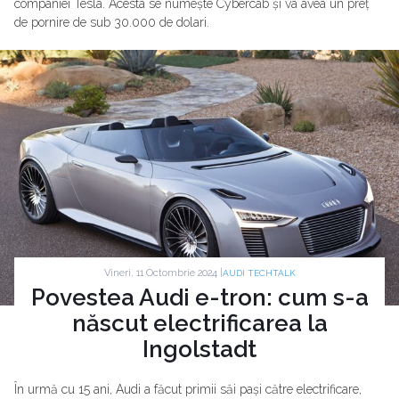
companiei Tesla. Acesta se numește Cybercab și va avea un preț
de pornire de sub 30.000 de dolari.
Vineri, 11 Octombrie 2024 |
AUDI TECHTALK
Povestea Audi e-tron: cum s-a
născut electrificarea la
Ingolstadt
În urmă cu 15 ani, Audi a făcut primii săi pași către electrificare,