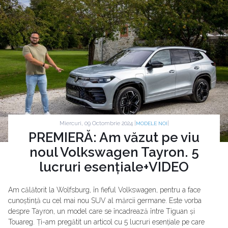
Miercuri, 09 Octombrie 2024 |
|
MODELE NOI
PREMIERĂ: Am văzut pe viu
noul Volkswagen Tayron. 5
lucruri esențiale+VIDEO
Am călătorit la Wolfsburg, în fieful Volkswagen, pentru a face
cunoștință cu cel mai nou SUV al mărcii germane. Este vorba
despre Tayron, un model care se încadrează între Tiguan și
Touareg. Ți-am pregătit un articol cu 5 lucruri esențiale pe care