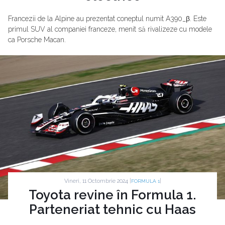
Francezii de la Alpine au prezentat coneptul numit A390_β. Este
primul SUV al companiei franceze, menit să rivalizeze cu modele
ca Porsche Macan.
Vineri, 11 Octombrie 2024 |
|
FORMULA 1
Toyota revine în Formula 1.
Parteneriat tehnic cu Haas