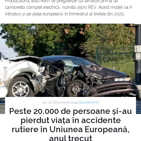
Producătorul auto Ram se pregătește să lanseze prima sa
camionetă complet electrică, numită 1500 REV. Acest model va fi
introdus și pe piața europeană în trimestrul al treilea din 2025.
Joi, 10 Octombrie 2024 |
|
SIGURANTA
Peste 20.000 de persoane și-au
pierdut viața în accidente
rutiere în Uniunea Europeană,
anul trecut