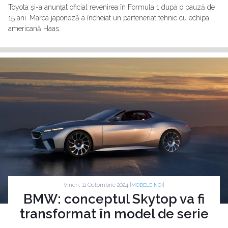
Toyota și-a anunțat oficial revenirea în Formula 1 după o pauză de
15 ani. Marca japoneză a încheiat un parteneriat tehnic cu echipa
americană Haas.
Vineri, 11 Octombrie 2024 |
|
MODELE NOI
BMW: conceptul Skytop va fi
transformat în model de serie