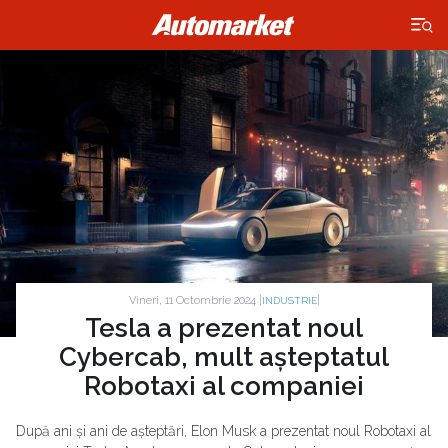
×
Vineri, 11 Octombrie 2024 |
|
INDUSTRIE
Tesla a prezentat noul
Cybercab, mult așteptatul
Robotaxi al companiei
După ani și ani de așteptări, Elon Musk a prezentat noul Robotaxi al