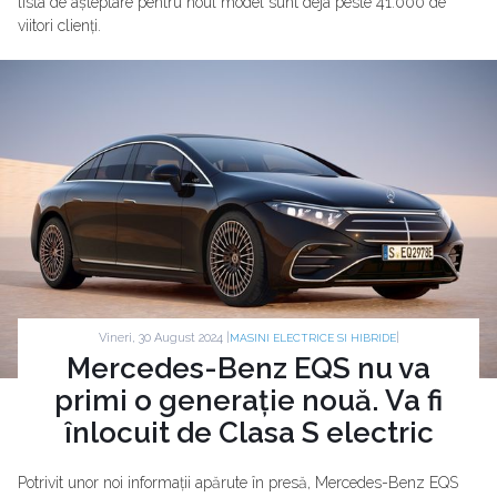
lista de așteptare pentru noul model sunt deja peste 41.000 de
viitori clienți.
Vineri, 30 August 2024 |
|
MASINI ELECTRICE SI HIBRIDE
Mercedes-Benz EQS nu va
primi o generație nouă. Va fi
înlocuit de Clasa S electric
Potrivit unor noi informații apărute în presă, Mercedes-Benz EQS