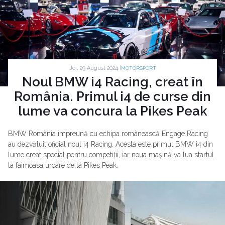
Joi, 29 August 2024 |
MOTORSPORT
Noul BMW i4 Racing, creat în
România. Primul i4 de curse din
lume va concura la Pikes Peak
BMW România împreună cu echipa românească Engage Racing
au dezvăluit oficial noul i4 Racing. Acesta este primul BMW i4 din
lume creat special pentru competiții, iar noua mașină va lua startul
la faimoasa urcare de la Pikes Peak.