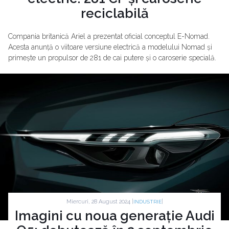
reciclabilă
Compania britanică Ariel a prezentat oficial conceptul E-Nomad.
Acesta anunță o viitoare versiune electrică a modelului Nomad și
primește un propulsor de 281 de cai putere și o caroserie specială.
Miercuri, 28 August 2024 |
|
INDUSTRIE
Imagini cu noua generație Audi