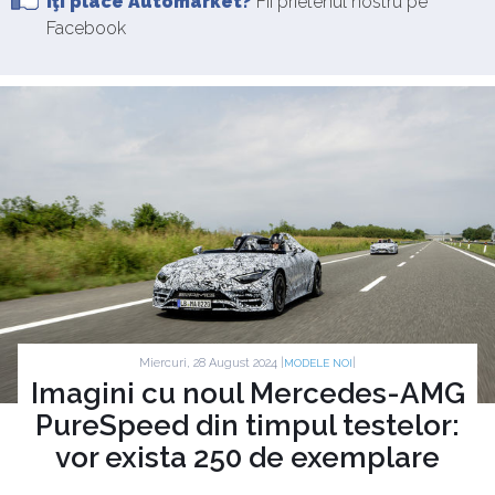
Îţi place Automarket?
Fii prietenul nostru pe
Facebook
Miercuri, 28 August 2024 |
|
MODELE NOI
Imagini cu noul Mercedes-AMG
PureSpeed din timpul testelor:
vor exista 250 de exemplare