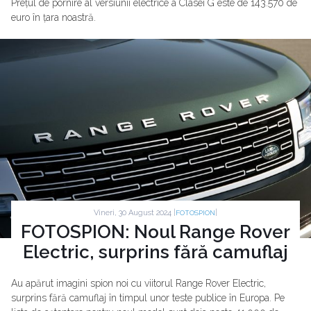
Prețul de pornire al versiunii electrice a Clasei G este de 143.570 de
euro în țara noastră.
Vineri, 30 August 2024 |
|
FOTOSPION
FOTOSPION: Noul Range Rover
Electric, surprins fără camuflaj
Au apărut imagini spion noi cu viitorul Range Rover Electric,
surprins fără camuflaj în timpul unor teste publice în Europa. Pe