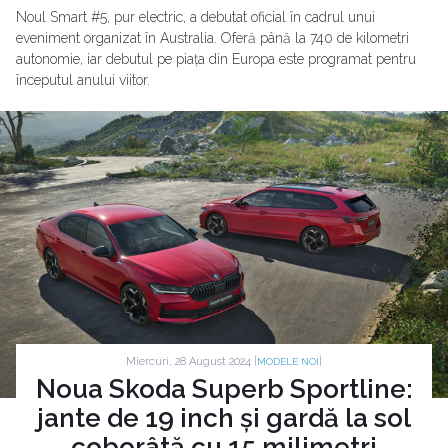
Noul Smart #5, pur electric, a debutat oficial în cadrul unui
eveniment organizat în Australia. Oferă până la 740 de kilometri
autonomie, iar debutul pe piața din Europa este programat pentru
începutul anului viitor.
Miercuri, 28 August 2024 |
|
MODELE NOI
Noua Skoda Superb Sportline:
jante de 19 inch și gardă la sol
coborâtă cu 15 milimetri