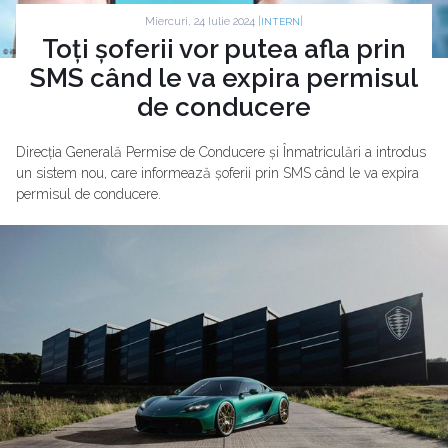
Miercuri, 24 Iulie 2024 |
|
INTERN
Toți șoferii vor putea afla prin
SMS când le va expira permisul
de conducere
Direcția Generală Permise de Conducere și Înmatriculări a introdus
un sistem nou, care informează șoferii prin SMS când le va expira
permisul de conducere.