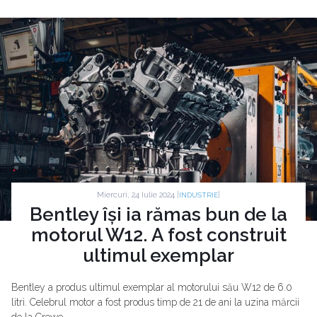
Miercuri, 24 Iulie 2024 |
|
INDUSTRIE
Bentley își ia rămas bun de la
motorul W12. A fost construit
ultimul exemplar
Bentley a produs ultimul exemplar al motorului său W12 de 6.0
litri. Celebrul motor a fost produs timp de 21 de ani la uzina mărcii