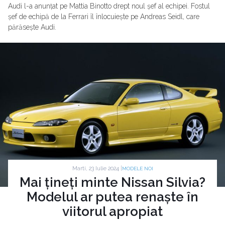
Audi l-a anunțat pe Mattia Binotto drept noul șef al echipei. Fostul
șef de echipă de la Ferrari îl înlocuiește pe Andreas Seidl, care
părăsește Audi.
Marti, 23 Iulie 2024 |
MODELE NOI
Mai țineți minte Nissan Silvia?
Modelul ar putea renaște în
viitorul apropiat