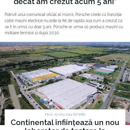
decât am crezut acum 5 ani”
Potrivit unui comunicat oficial al mărcii, Porsche crede că tranziția
către mașini electrice nu este la fel de rapidă așa cum a crezut că
va fi în urmă cu doar 5 ani. Porsche ar urma să producă mașini cu
motoare termice și după 2030.
Marti, 23 Iulie 2024 |
INTERN
Continental înființează un nou