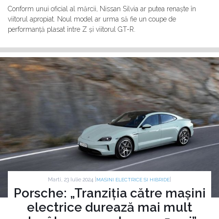
Conform unui oficial al mărcii, Nissan Silvia ar putea renaște în
viitorul apropiat. Noul model ar urma să fie un coupe de
performanță plasat între Z și viitorul GT-R.
Marti, 23 Iulie 2024 |
|
MASINI ELECTRICE SI HIBRIDE
Porsche: „Tranziția către mașini
electrice durează mai mult