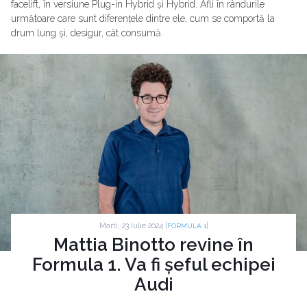
facelift, în versiune Plug-in Hybrid și Hybrid. Afli în rândurile
următoare care sunt diferențele dintre ele, cum se comportă la
drum lung și, desigur, cât consumă.
Marti, 23 Iulie 2024 |
|
FORMULA 1
Mattia Binotto revine în
Formula 1. Va fi șeful echipei
Audi