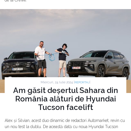
de la Crewe.
Miercuri, 24 Iulie 2024 |
|
REPORTAJ
Am găsit deșertul Sahara din
România alături de Hyundai
Tucson facelift
Alex și Silvian, acest duo dinamic de redactori Automarket, revin cu
un nou test la dublu. De această dată cu noua Hyundai Tucson