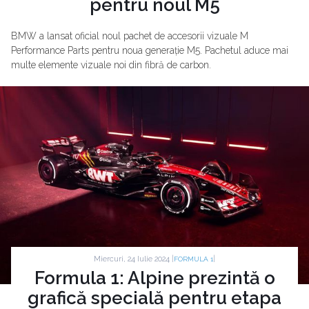
pentru noul M5
BMW a lansat oficial noul pachet de accesorii vizuale M
Performance Parts pentru noua generație M5. Pachetul aduce mai
multe elemente vizuale noi din fibră de carbon.
Miercuri, 24 Iulie 2024 |
|
FORMULA 1
Formula 1: Alpine prezintă o
grafică specială pentru etapa