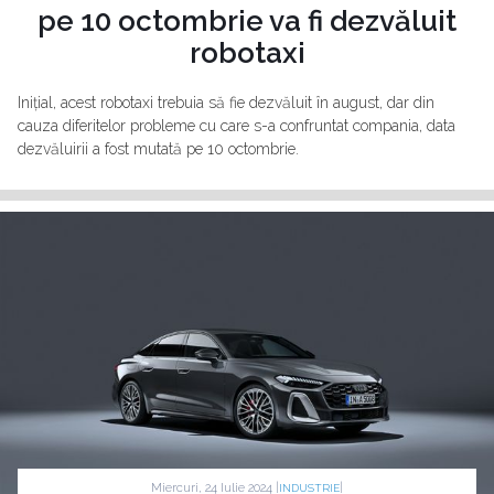
pe 10 octombrie va fi dezvăluit
robotaxi
Inițial, acest robotaxi trebuia să fie dezvăluit în august, dar din
cauza diferitelor probleme cu care s-a confruntat compania, data
dezvăluirii a fost mutată pe 10 octombrie.
Miercuri, 24 Iulie 2024 |
|
INDUSTRIE