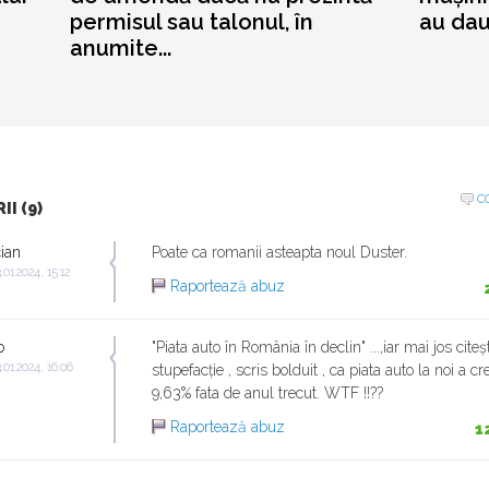
permisul sau talonul, în
au dau
anumite...
C
I (9)
ian
Poate ca romanii asteapta noul Duster.
.01.2024, 15:12
Raportează abuz
o
"Piata auto în România în declin" ...,iar mai jos citeș
.01.2024, 16:06
stupefacție , scris bolduit , ca piata auto la noi a c
9,63% fata de anul trecut. WTF !!??
Raportează abuz
1