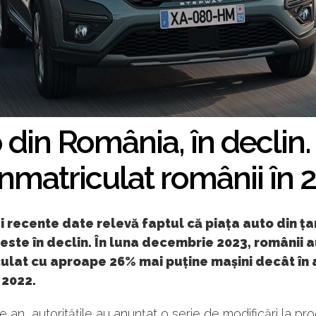
 din România, în declin
înmatriculat românii în 
 recente date relevă faptul că piața auto din ța
este în declin. În luna decembrie 2023, românii 
culat cu aproape 26% mai puține mașini decât în
 2022.
de an, autoritățile au anunțat o serie de modificări la p