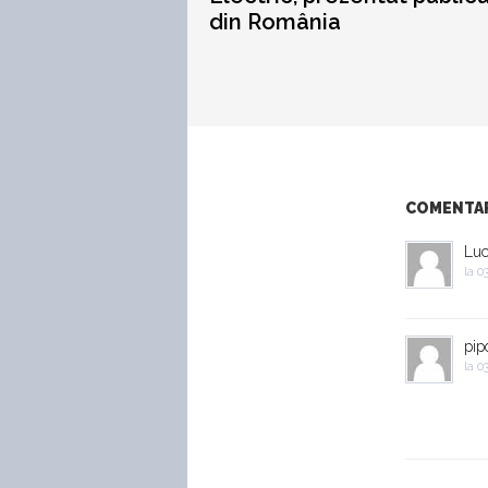
din România
COMENTARI
Luc
la
03
pip
la
03