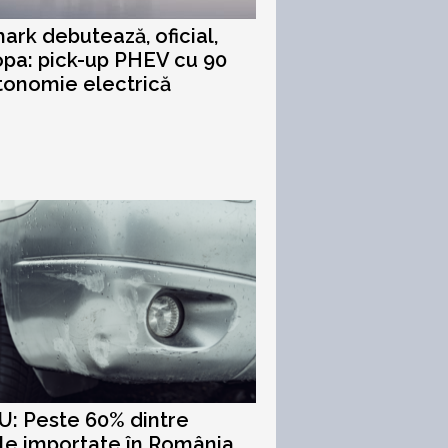
ark debutează, oficial,
opa: pick-up PHEV cu 90
tonomie electrică
: Peste 60% dintre
le importate în România