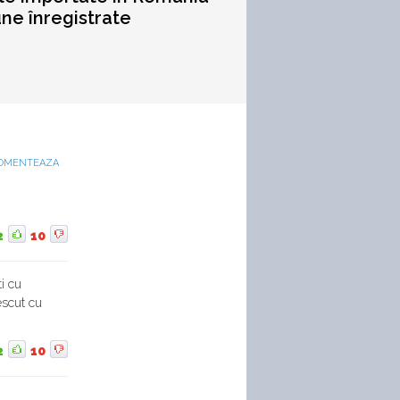
ne înregistrate
OMENTEAZA
2
10
ti cu
rescut cu
2
10