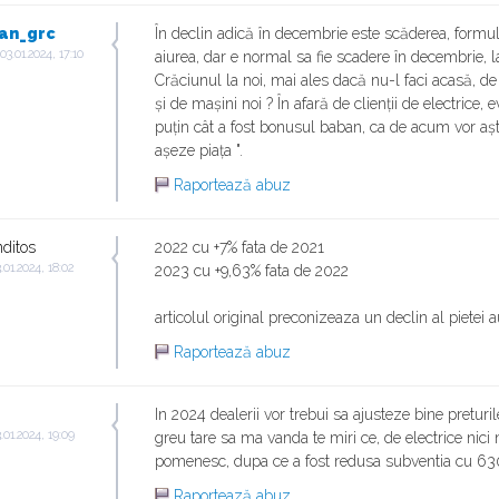
an_grc
În declin adică în decembrie este scăderea, formu
03.01.2024, 17:10
aiurea, dar e normal sa fie scadere în decembrie, l
Crăciunul la noi, mai ales dacă nu-l faci acasă, d
și de mașini noi ? În afară de clienții de electrice, e
puțin cât a fost bonusul baban, ca de acum vor așt
așeze piața ".
Raportează abuz
ditos
2022 cu +7% fata de 2021
.01.2024, 18:02
2023 cu +9,63% fata de 2022
articolul original preconizeaza un declin al pietei 
Raportează abuz
In 2024 dealerii vor trebui sa ajusteze bine preturile,
.01.2024, 19:09
greu tare sa ma vanda te miri ce, de electrice nici
pomenesc, dupa ce a fost redusa subventia cu 63
Raportează abuz