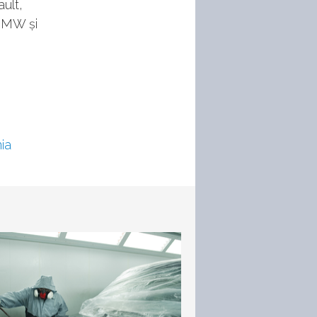
ult,
BMW și
ia