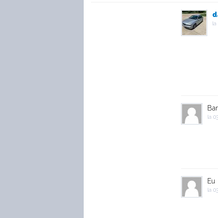
d
la
Ban
la
03
Eu
la
03