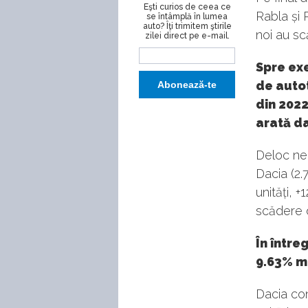
Eşti curios de ceea ce
Rabla și 
se întâmplă în lumea
auto? Îţi trimitem ştirile
noi au sc
zilei direct pe e-mail.
Spre exe
de autot
din 2022
arată d
Deloc neo
Dacia (2.
unități, 
scădere d
În între
9.63% ma
Dacia con