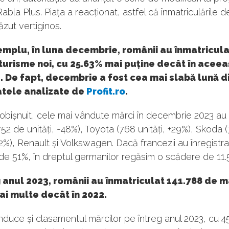
Rabla Plus. Piața a reacționat, astfel că înmatriculările d
ăzut vertiginos.
mplu, în luna decembrie, românii au înmatricula
urisme noi, cu 25.63% mai puține decât în aceea
. De fapt, decembrie a fost cea mai slabă lună d
atele analizate de
Profit.ro
.
bișnuit, cele mai vândute mărci în decembrie 2023 au 
752 de unități, -48%), Toyota (768 unități, +29%), Skoda 
+12%), Renault și Volkswagen. Dacă francezii au înregistra
e 51%, în dreptul germanilor regăsim o scădere de 11.
g anul 2023, românii au înmatriculat 141.788 de ma
i multe decât în 2022.
duce și clasamentul mărcilor pe întreg anul 2023, cu 4