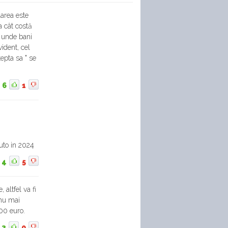
larea este
a cât costă
e unde bani
vident, cel
epta sa " se
6
1
auto in 2024
4
5
 altfel va fi
 nu mai
00 euro.
3
0