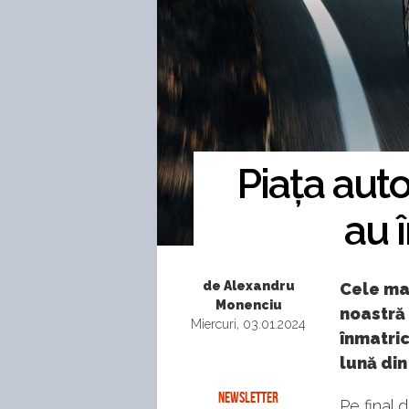
Piața auto
au 
de Alexandru
Cele mai
Monenciu
noastră 
Miercuri, 03.01.2024
înmatri
lună din
NEWSLETTER
Pe final 