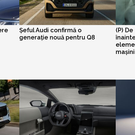
ere
Șeful Audi confirmă o
(P) De
generație nouă pentru Q8
înaint
elemen
mașini