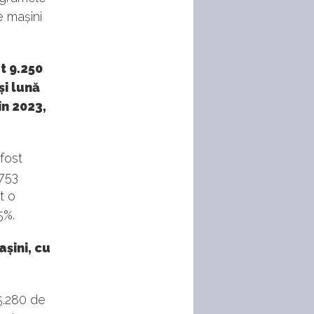
e mașini
t 9.250
și lună
in 2023,
fost
(753
t o
5%.
șini, cu
5.280 de