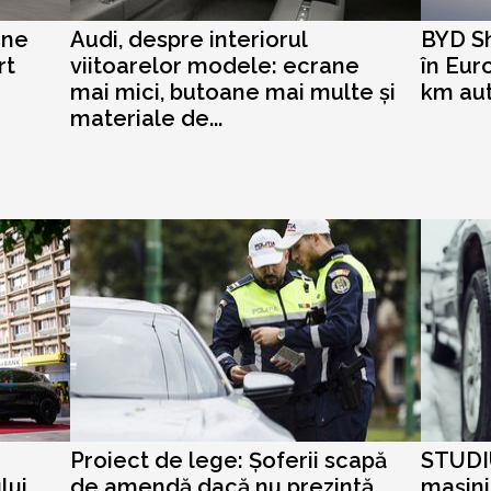
une
Audi, despre interiorul
BYD Sh
rt
viitoarelor modele: ecrane
în Eur
mai mici, butoane mai multe și
km au
materiale de...
Proiect de lege: Șoferii scapă
STUDIU
lui
de amendă dacă nu prezintă
mașini