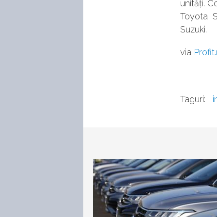
unități. 
Toyota, 
Suzuki.
via
Profit
Taguri:
,
i