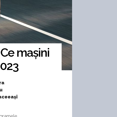
. Ce mașini
2023
ra
au
 aceeași
rogramele