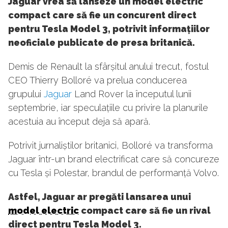
Jaguar vrea să lanseze un model electric
compact care să fie un concurent direct
pentru Tesla Model 3, potrivit informațiilor
neoficiale publicate de presa britanică.
Demis de Renault la sfârșitul anului trecut, fostul
CEO Thierry Bolloré va prelua conducerea
grupului
Jaguar
Land Rover la începutul lunii
septembrie, iar speculațiile cu privire la planurile
acestuia au început deja să apară.
Potrivit jurnaliștilor britanici, Bolloré va transforma
Jaguar într-un brand electrificat care să concureze
cu Tesla și Polestar, brandul de performanță Volvo.
Astfel, Jaguar ar pregăti lansarea unui
model electric
compact care să fie un rival
direct pentru Tesla Model 3.