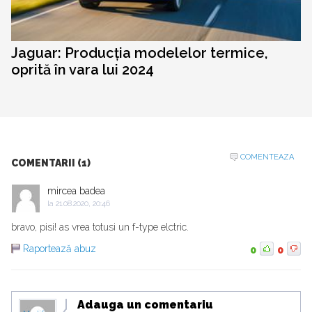
Jaguar: Producția modelelor termice,
oprită în vara lui 2024
COMENTEAZA
COMENTARII (1)
mircea badea
la
21.08.2020, 20:46
bravo, pisi! as vrea totusi un f-type elctric.
Raportează abuz
0
0
Adauga un comentariu