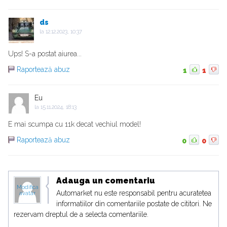
ds
la
12.12.2023, 10:37
Ups! S-a postat aiurea...
Raportează abuz
1
1
Eu
la
15.11.2024, 18:13
E mai scumpa cu 11k decat vechiul model!
Raportează abuz
0
0
Adauga un comentariu
Modifica
Automarket nu este responsabil pentru acuratetea
avatar
informatiilor din comentariile postate de cititori. Ne
rezervam dreptul de a selecta comentariile.