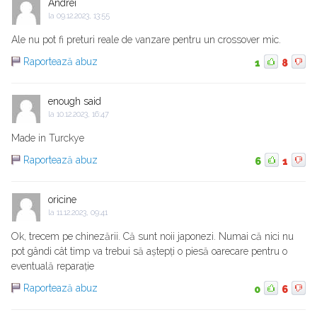
Andrei
la
09.12.2023, 13:55
Ale nu pot fi preturi reale de vanzare pentru un crossover mic.
Raportează abuz
1
8
enough said
la
10.12.2023, 16:47
Made in Turckye
Raportează abuz
6
1
oricine
la
11.12.2023, 09:41
Ok, trecem pe chinezării. Că sunt noii japonezi. Numai că nici nu
pot gândi cât timp va trebui să aștepți o piesă oarecare pentru o
eventuală reparație
Raportează abuz
0
6