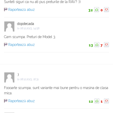
Sunteti siguri ca nu ati pus preturile de la RAV? :))
Raportează abuz
32
0
dopdecada
la
08.12.2023, 14:58
Cam scumpa. Preturi de Model 3.
Raportează abuz
13
7
:)
la
08.12.2023, 16:31
Foooarte scumpa, sunt variante mai bune pentru o masina de clasa
mica.
Raportează abuz
12
1