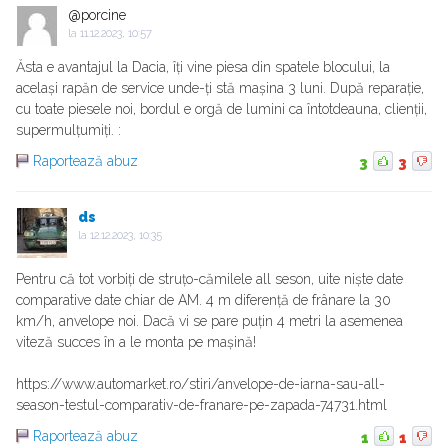
@porcine
la
11.12.2023, 10:57
Ăsta e avantajul la Dacia, îți vine piesa din spatele blocului, la
același rapăn de service unde-ți stă mașina 3 luni. După reparație,
cu toate piesele noi, bordul e orgă de lumini ca întotdeauna, clienții,
supermulțumiți. :
Raportează abuz
3
3
ds
la
12.12.2023, 10:35
Pentru că tot vorbiți de struțo-cămilele all seson, uite niște date
comparative date chiar de AM. 4 m diferență de frânare la 30
km/h, anvelope noi. Dacă vi se pare puțin 4 metri la asemenea
viteză succes în a le monta pe mașină!
https://www.automarket.ro/stiri/anvelope-de-iarna-sau-all-
season-testul-comparativ-de-franare-pe-zapada-74731.html
Raportează abuz
1
1