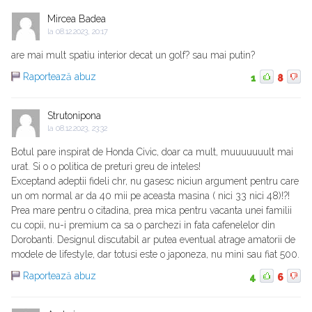
Mircea Badea
la
08.12.2023, 20:17
are mai mult spatiu interior decat un golf? sau mai putin?
Raportează abuz
1
8
Strutonipona
la
08.12.2023, 23:32
Botul pare inspirat de Honda Civic, doar ca mult, muuuuuuult mai
urat. Si o o politica de preturi greu de inteles!
Exceptand adeptii fideli chr, nu gasesc niciun argument pentru care
un om normal ar da 40 mii pe aceasta masina ( nici 33 nici 48)!?!
Prea mare pentru o citadina, prea mica pentru vacanta unei familii
cu copii, nu-i premium ca sa o parchezi in fata cafenelelor din
Dorobanti. Designul discutabil ar putea eventual atrage amatorii de
modele de lifestyle, dar totusi este o japoneza, nu mini sau fiat 500.
Raportează abuz
4
6