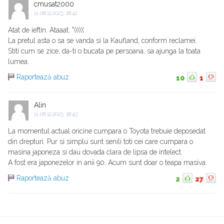
cmusat2000
la
08.12.2023, 18:41
Atat de ieftin. Ataaat. "(((((
La pretul asta o sa se vanda si la Kaufland, conform reclamei.
Stiti cum se zice, da-ti o bucata pe persoana, sa ajunga la toata
lumea.
Raportează abuz
10
1
Alin
la
08.12.2023, 18:43
La momentul actual oricine cumpara o Toyota trebuie deposedat
din drepturi. Pur si simplu sunt senili toti cei care cumpara o
masina japoneza si dau dovada clara de lipsa de intelect.
A fost era japonezelor in anii 90. Acum sunt doar o teapa masiva.
Raportează abuz
2
27