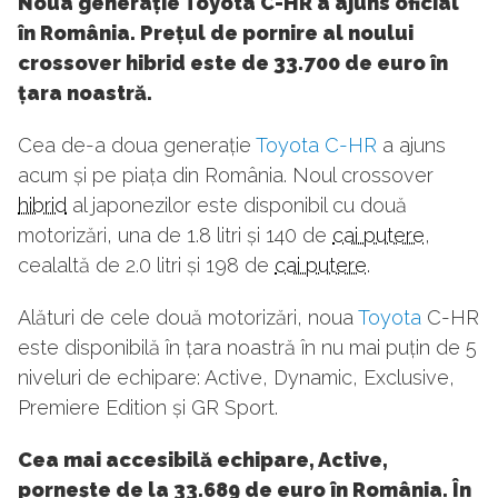
Noua generație Toyota C-HR a ajuns oficial
în România. Prețul de pornire al noului
crossover hibrid este de 33.700 de euro în
țara noastră.
Cea de-a doua generație
Toyota C-HR
a ajuns
acum și pe piața din România. Noul crossover
hibrid
al japonezilor este disponibil cu două
motorizări, una de 1.8 litri și 140 de
cai putere
,
cealaltă de 2.0 litri și 198 de
cai putere
.
Alături de cele două motorizări, noua
Toyota
C-HR
este disponibilă în țara noastră în nu mai puțin de 5
niveluri de echipare: Active, Dynamic, Exclusive,
Premiere Edition și GR Sport.
Cea mai accesibilă echipare, Active,
pornește de la 33.689 de euro în România. În