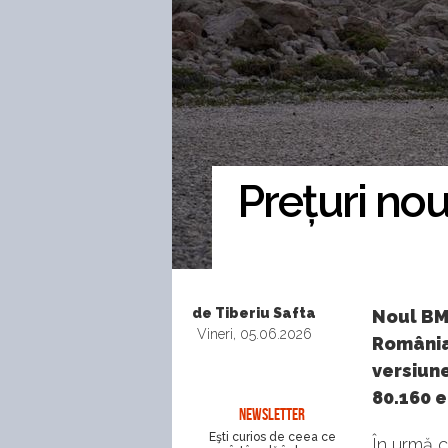
Prețuri no
de Tiberiu Safta
Noul BM
Vineri, 05.06.2026
România
versiune
80.160 e
NEWSLETTER
Eşti curios de ceea ce
În urmă c