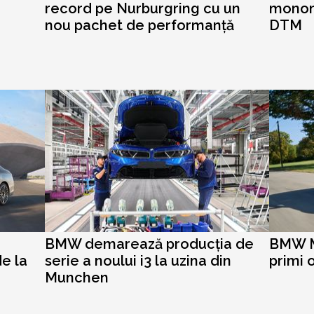
record pe Nurburgring cu un
monoma
nou pachet de performanță
DTM
BMW demarează producția de
BMW M
de la
serie a noului i3 la uzina din
primi 
Munchen