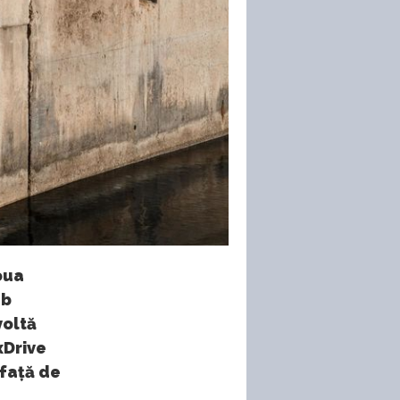
oua
ub
voltă
xDrive
 față de