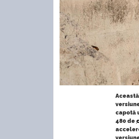
Această 
versiune
capotă u
480 de
acceler
versiune