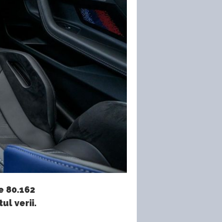
e 80.162
ul verii.