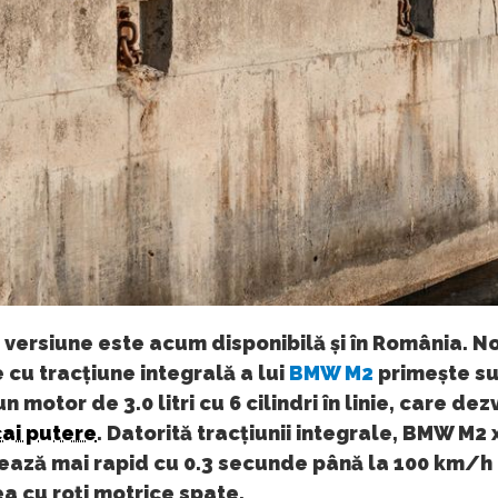
versiune este acum disponibilă și în România. N
 cu tracțiune integrală a lui
BMW M2
primește s
n motor de 3.0 litri cu 6 cilindri în linie, care dez
cai putere
. Datorită tracțiunii integrale, BMW M2 
ează mai rapid cu 0.3 secunde până la 100 km/h
a cu roți motrice spate.