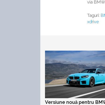
via BM
Taguri:
B
xdrive
Versiune nouă pentru BM