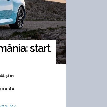
ânia: start
 și în
nire de
entru M2
.