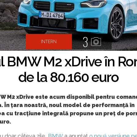
3
INTERN
ul BMW M2 xDrive în Rom
de la 80.160 euro
W M2 xDrive este acum disponibil pentru comandă
. În țara noastră, noul model de performanță în
a cu tracțiune integrală propune un preț de por
uro.
u doar câteva zile,
BMW
a anunțat
o nouă versiune p