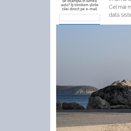
se întâmplă în lumea
auto? Îţi trimitem ştirile
Cel mai 
zilei direct pe e-mail.
dată sist