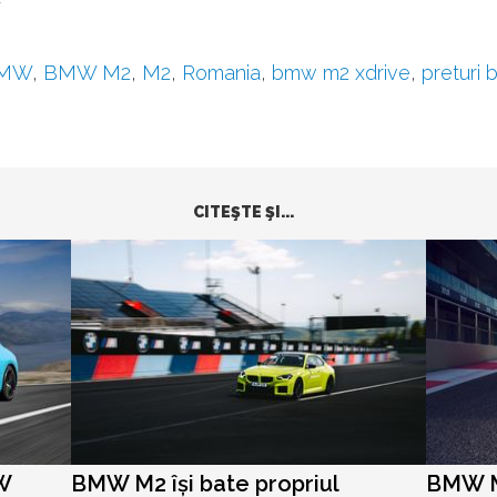
W
MW
,
BMW M2
,
M2
,
Romania
,
bmw m2 xdrive
,
preturi
CITEŞTE ŞI...
W
BMW M2 își bate propriul
BMW M