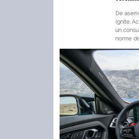
De aseme
Ignite. A
un consum
norme de