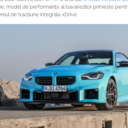
mic model de performanță al bavarezilor primește pentr
emul de tracțiune integrală xDrive.