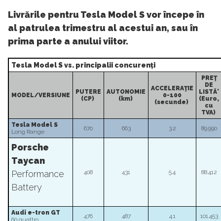
Livrările pentru Tesla Model S vor începe în
al patrulea trimestru al acestui an, sau în
prima parte a anului viitor.
Tesla Model S vs. principalii concurenți
PREŢ
DE
ACCELERAŢIE
PUTERE
AUTONOMIE
LISTĂ*
MODEL/VERSIUNE
0-100
(CP)
(km)
(Euro,
(secunde)
cu
TVA)
Tesla Model S
670
663
3.2
89.990
Long Range
Porsche
Taycan
Performance
408
431
5.4
88.412
Battery
Audi e-tron GT
476
487
4.1
101.453
60 quattro