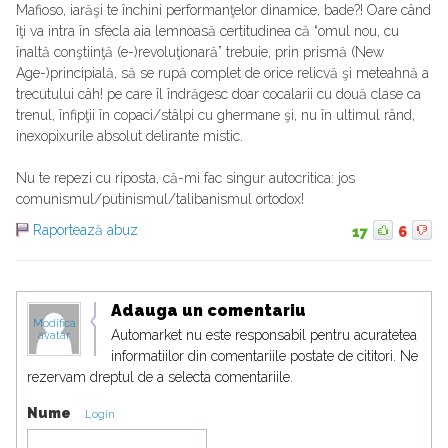
Mafioso, iarăşi te închini performanţelor dinamice, bade?! Oare când
îţi va intra în sfecla aia lemnoasă certitudinea că “omul nou, cu
înaltă conştiinţă (e-)revoluţionară” trebuie, prin prismă (New
Age-)principială, să se rupă complet de orice relicvă şi meteahnă a
trecutului câh! pe care îl îndrăgesc doar cocalarii cu două clase ca
trenul, înfipţii în copaci/stâlpi cu ghermane şi, nu în ultimul rând,
inexopixurile absolut delirante mistic.
Nu te repezi cu riposta, că-mi fac singur autocritica: jos
comunismul/putinismul/talibanismul ortodox!
Raportează abuz
17
6
Adauga un comentariu
Modifica
Automarket nu este responsabil pentru acuratetea
avatar
informatiilor din comentariile postate de cititori. Ne
rezervam dreptul de a selecta comentariile.
Nume
Login