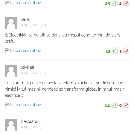
Raportează abuz
13
2
Seriff
la
14.05.2021, 13:23
@Electrikkk, sa nu uiti sa dai si cu mopul cand termini de sters
praful.
Raportează abuz
15
1
@Mihai
la
14.05.2021, 13:23
Le injuram si pe ele cu acelasi aplomb,stai linistit,nu discriminam
nimic! Mitul masinii nemtesti se transforma global in mitul masinii
electrice :)
Raportează abuz
14
0
inexorabil
la
14.05.2021, 13:40