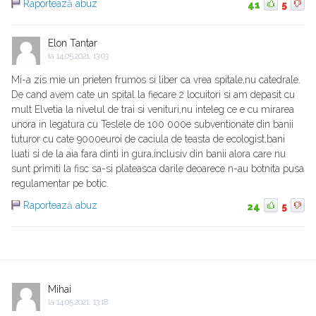
Raportează abuz
41
5
Elon Tantar
la
14.05.2021, 13:03
Mi-a zis mie un prieten frumos si liber ca vrea spitale,nu catedrale.
De cand avem cate un spital la fiecare 2 locuitori si am depasit cu
mult Elvetia la nivelul de trai si venituri,nu inteleg ce e cu mirarea
unora in legatura cu Teslele de 100 000e subventionate din banii
tuturor cu cate 9000euroi de caciula de teasta de ecologist,bani
luati si de la aia fara dinti in gura,inclusiv din banii alora care nu
sunt primiti la fisc sa-si plateasca darile deoarece n-au botnita pusa
regulamentar pe botic.
Raportează abuz
24
5
Mihai
la
14.05.2021, 13:18