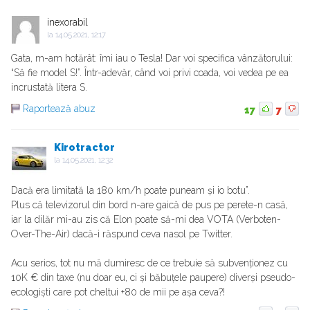
inexorabil
la
14.05.2021, 12:17
Gata, m-am hotărât: îmi iau o Tesla! Dar voi specifica vânzătorului:
“Să fie model S!”. Într-adevăr, când voi privi coada, voi vedea pe ea
incrustată litera S.
Raportează abuz
17
7
Kirotractor
la
14.05.2021, 12:32
Dacă era limitată la 180 km/h poate puneam și io botu”.
Plus că televizorul din bord n-are gaică de pus pe perete-n casă,
iar la dilăr mi-au zis că Elon poate să-mi dea VOTA (Verboten-
Over-The-Air) dacă-i răspund ceva nasol pe Twitter.
Acu serios, tot nu mă dumiresc de ce trebuie să subvenționez cu
10K € din taxe (nu doar eu, ci și băbuțele paupere) diverși pseudo-
ecologiști care pot cheltui +80 de mii pe așa ceva?!