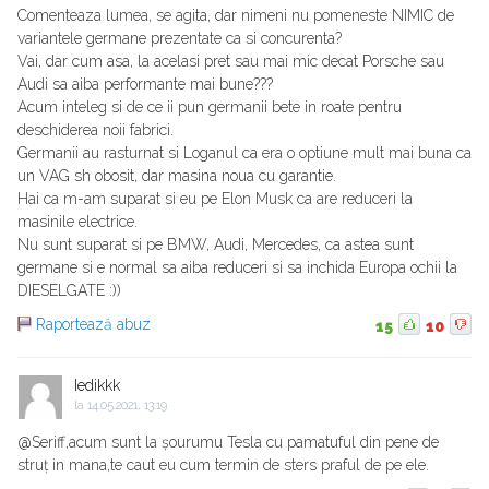
Comenteaza lumea, se agita, dar nimeni nu pomeneste NIMIC de
variantele germane prezentate ca si concurenta?
Vai, dar cum asa, la acelasi pret sau mai mic decat Porsche sau
Audi sa aiba performante mai bune???
Acum inteleg si de ce ii pun germanii bete in roate pentru
deschiderea noii fabrici.
Germanii au rasturnat si Loganul ca era o optiune mult mai buna ca
un VAG sh obosit, dar masina noua cu garantie.
Hai ca m-am suparat si eu pe Elon Musk ca are reduceri la
masinile electrice.
Nu sunt suparat si pe BMW, Audi, Mercedes, ca astea sunt
germane si e normal sa aiba reduceri si sa inchida Europa ochii la
DIESELGATE :))
Raportează abuz
15
10
Iedikkk
la
14.05.2021, 13:19
@Seriff,acum sunt la șourumu Tesla cu pamatuful din pene de
struț in mana,te caut eu cum termin de sters praful de pe ele.