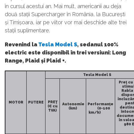
în cursul acestui an. Mai mult, americanii au deja
două stații Supercharger în România, la București
și Timișoara, iar pe viitor vor mai deschide alte trei
stații suplimentare.
Revenind la
Tesla Model S
, sedanul 100%
electric este disponibil în trei versiuni: Long
Range, Plaid și Plaid +.
Tesla Model S
Preț cu 
stimu
Rabla
dispon
incluzân
PREŢ
MOTOR
PUTERE
pen
Autonomie
Performanțe
(€ cu
destina
(km)
(0-100
TVA)
întoc
km/h)
documen
în valo
980 