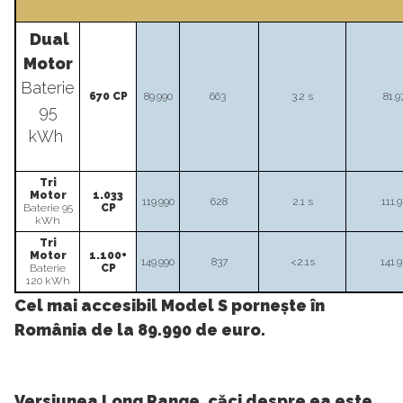
Dual
Motor
Baterie
670 CP
89.990
663
3.2 s
81.9
95
kWh
Tri
Motor
1.033
119.990
628
2.1 s
111.
Baterie 95
CP
kWh
Tri
Motor
1.100+
149.990
837
<2.1s
141.
Baterie
CP
120 kWh
Cel mai accesibil Model S pornește în
România de la 89.990 de euro.
Versiunea Long Range, căci despre ea este