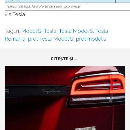
*preţuri de listă, fără oferte de sezon şi promoţii
via Tesla
Taguri:
Model S
,
Tesla
,
Tesla Model S
,
Tesla
Romania
,
pret Tesla Model S
,
pret model s
CITEŞTE ŞI...