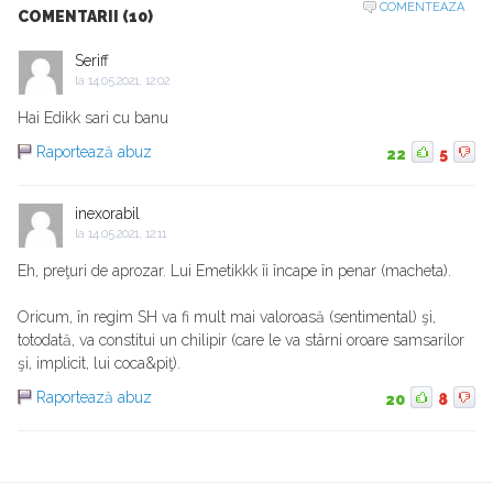
COMENTEAZA
COMENTARII (10)
Seriff
la
14.05.2021, 12:02
Hai Edikk sari cu banu
Raportează abuz
22
5
inexorabil
la
14.05.2021, 12:11
Eh, preţuri de aprozar. Lui Emetikkk îi încape în penar (macheta).
Oricum, în regim SH va fi mult mai valoroasă (sentimental) şi,
totodată, va constitui un chilipir (care le va stârni oroare samsarilor
şi, implicit, lui coca&piţ).
Raportează abuz
20
8