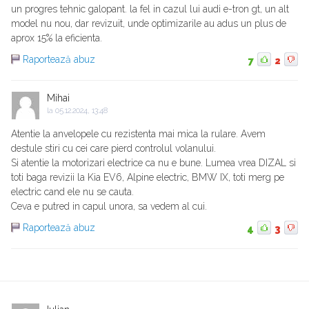
un progres tehnic galopant. la fel in cazul lui audi e-tron gt, un alt
model nu nou, dar revizuit, unde optimizarile au adus un plus de
aprox 15% la eficienta.
Raportează abuz
7
2
Mihai
la
05.12.2024, 13:48
Atentie la anvelopele cu rezistenta mai mica la rulare. Avem
destule stiri cu cei care pierd controlul volanului.
Si atentie la motorizari electrice ca nu e bune. Lumea vrea DIZAL si
toti baga revizii la Kia EV6, Alpine electric, BMW IX, toti merg pe
electric cand ele nu se cauta.
Ceva e putred in capul unora, sa vedem al cui.
Raportează abuz
4
3