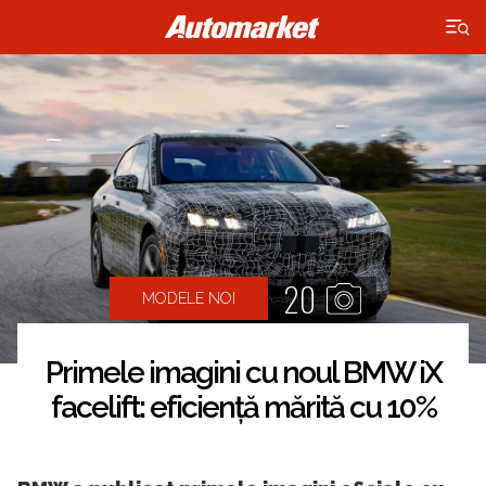
×
20
MODELE NOI
Primele imagini cu noul BMW iX
facelift: eficiență mărită cu 10%