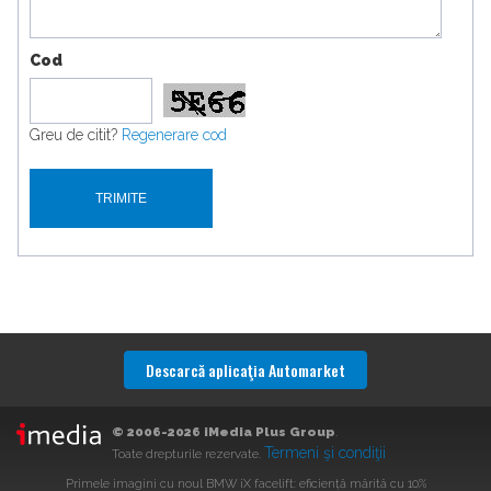
Cod
Greu de citit?
Regenerare cod
Descarcă aplicaţia Automarket
© 2006-2026 iMedia Plus Group
.
Termeni şi condiţii
Toate drepturile rezervate.
Primele imagini cu noul BMW iX facelift: eficiență mărită cu 10%