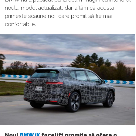
noului model actualizat, dar aflăm că acesta
primește scaune noi, care promit să fie mai
confortabile.
Noul
BMW iX
facelift promite să ofere o