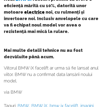
eficiență mărită cu 10%, datorită unor
motoare
electrice
noi, cu rulmenți și
invertoare noi. Inclusiv anvelopele cu care
va fi echipat noul model vor avea o
rezistență mai mică la rulare.
Mai multe detalii tehnice nu au fost
dezvăluite până acum.
Viitorul BMW iX facelift ar urma să fie lansat anul
viitor. BMW nu a confirmat data lansării noului
model.
via BMW
Taguri:
BMW
,
BMW iX
,
bmw ix facelift
,
imagini