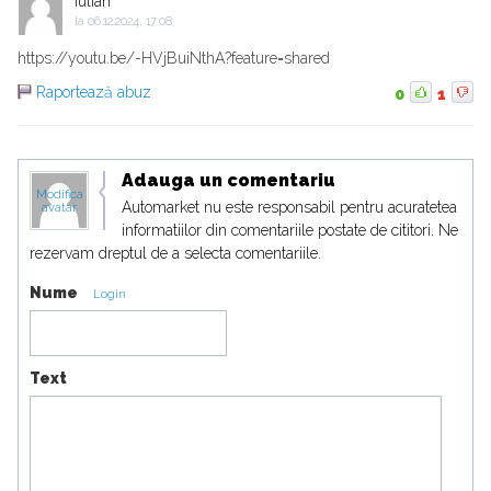
Iulian
la
06.12.2024, 17:08
https://youtu.be/-HVjBuiNthA?feature=shared
Raportează abuz
0
1
Adauga un comentariu
Modifica
Automarket nu este responsabil pentru acuratetea
avatar
informatiilor din comentariile postate de cititori. Ne
rezervam dreptul de a selecta comentariile.
Nume
Login
Text