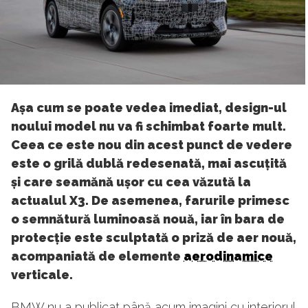
Așa cum se poate vedea imediat, design-ul
noului model nu va fi schimbat foarte mult.
Ceea ce este nou din acest punct de vedere
este o grilă dublă redesenată, mai ascuțită
și care seamănă ușor cu cea văzută la
actualul X3. De asemenea, farurile primesc
o semnătură luminoasă nouă, iar în bara de
protecție este sculptată o priză de aer nouă,
acompaniată de elemente
aerodinamice
verticale.
BMW nu a publicat până acum imagini cu interiorul