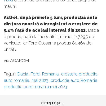
mașini.
Astfel, după primele 5 luni, producția auto
din țara noastră a înregistrat o creștere de
5.4% față de același interval din 2022.
Dacia
a produs, până la începutul lui iunie, 147.295 de
vehicule, iar Ford Otosan a produs 80.465 de
unități.
via ACAROM
Taguri:
Dacia
,
Ford
,
Romania
,
crestere productie
auto romania
,
mai 2023
,
productie auto Romania
,
productie auto romania mai 2023
CITEŞTE ŞI...