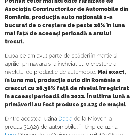
Potrivit celor mai noi date furnizate de
Asociația Constructorilor de Automobile din
România, producția auto națională s-a
bucurat de o creștere de peste 28% în luna
mai față de aceeași perioadă a anului
trecut.
După ce am avut parte de scăderi în martie și
aprilie, primăvara s-a încheiat cu o creștere a
nivelului de producție de automobile.
Mai exact,
în luna mai, producția auto din România a
crescut cu 28.38% față de nivelul înregistrat
în aceeași perioadă din 2022. În ultima lună a
primăverii au fost produse 51.125 de mașini.
Dintre acestea, uzina
Dacia
de la Mioveni a
produs 31.929 de automobile, în timp ce uzina
Ford
Otosan de la Craiova a construit 19.196 de