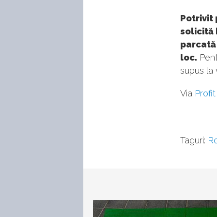
Potrivit
solicită
parcată 
loc.
Pent
supus la 
Via
Profit
Taguri:
R