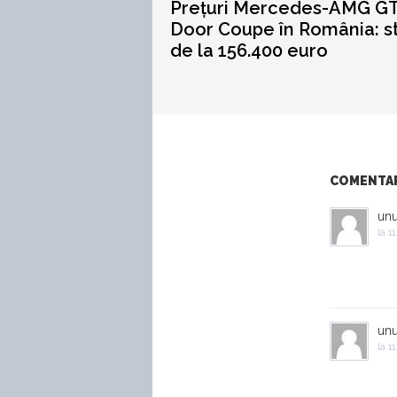
Prețuri Mercedes-AMG GT
Door Coupe în România: s
de la 156.400 euro
COMENTARI
un
la
11
un
la
11