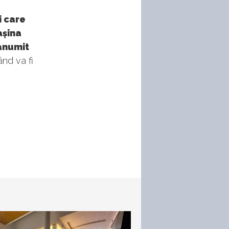
i care
așina
 anumit
nd va fi