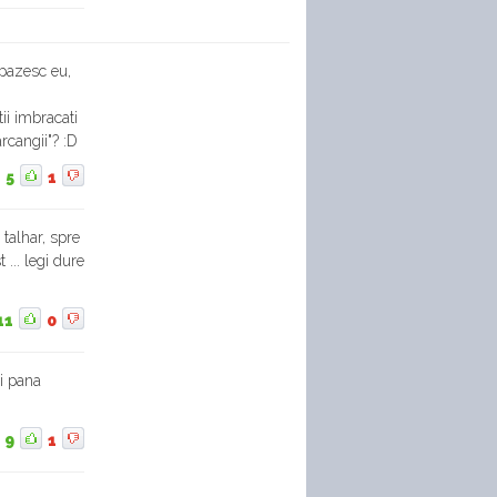
o pazesc eu,
ii imbracati
rcangii"? :D
5
1
 talhar, spre
... legi dure
11
0
si pana
9
1