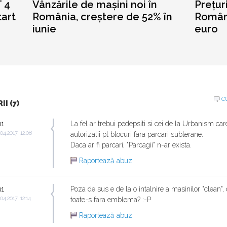
 4
Vânzările de mașini noi în
Prețur
tart
România, creștere de 52% în
Români
iunie
euro
C
I (7)
u1
La fel ar trebui pedepsiti si cei de la Urbanism ca
.04.2017, 12:08
autorizatii pt blocuri fara parcari subterane.
Daca ar fi parcari, "Parcagii" n-ar exista.
Raportează abuz
u1
Poza de sus e de la o intalnire a masinilor "clean",
.04.2017, 12:14
toate-s fara emblema? :-P
Raportează abuz