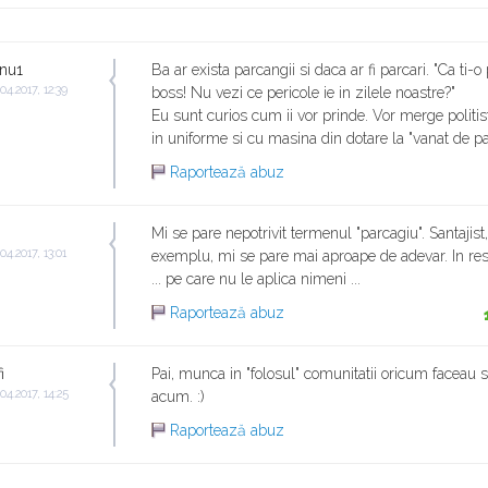
nu1
Ba ar exista parcangii si daca ar fi parcari. "Ca ti-
.04.2017, 12:39
boss! Nu vezi ce pericole ie in zilele noastre?"
Eu sunt curios cum ii vor prinde. Vor merge politist
in uniforme si cu masina din dotare la "vanat de pa
Raportează abuz
Mi se pare nepotrivit termenul "parcagiu". Santajist,
.04.2017, 13:01
exemplu, mi se pare mai aproape de adevar. In rest 
... pe care nu le aplica nimeni ...
Raportează abuz
i
Pai, munca in "folosul" comunitatii oricum faceau 
.04.2017, 14:25
acum. :)
Raportează abuz