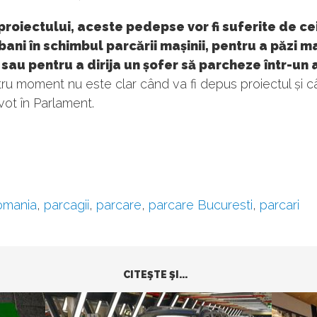
 proiectului, aceste pedepse vor fi suferite de ce
 bani în schimbul parcării mașinii, pentru a păzi m
sau pentru a dirija un șofer să parcheze într-un
ru moment nu este clar când va fi depus proiectul și câ
vot în Parlament.
omania
,
parcagii
,
parcare
,
parcare Bucuresti
,
parcari
CITEŞTE ŞI...