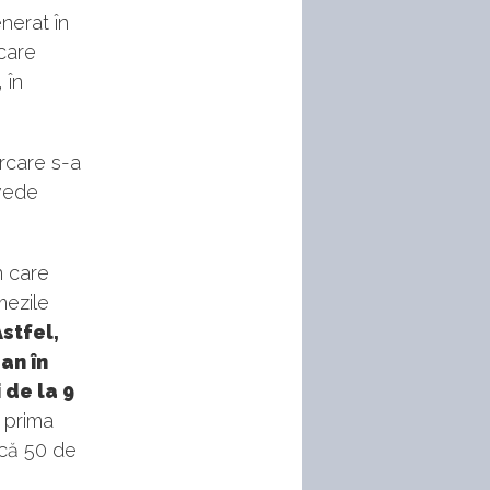
nerat în
 care
 în
arcare s-a
evede
n care
mezile
stfel,
 an în
 de la 9
 prima
scă 50 de