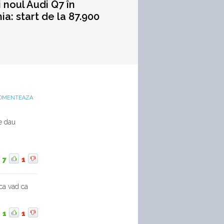
i noul Audi Q7 în
a: start de la 87.900
OMENTEAZA
re dau
7
1
 ca vad ca
1
1