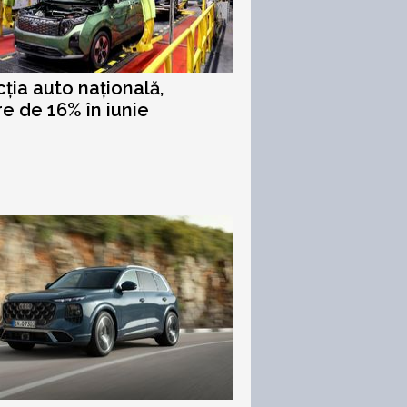
ția auto națională,
e de 16% în iunie