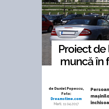
Proiect de 
muncă în f
de Daniel Popescu,
Persoan
Foto:
mașinilo
Dreamstime.com
închisoa
Marti, 11.04.2017