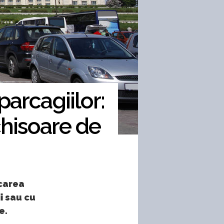
parcagiilor:
chisoare de
rcarea
i sau cu
e.