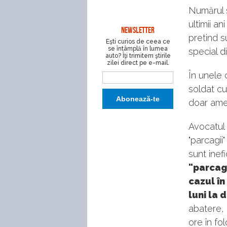
Numărul s
ultimii an
NEWSLETTER
pretind s
Eşti curios de ceea ce
se întâmplă în lumea
special d
auto? Îţi trimitem ştirile
zilei direct pe e-mail.
În unele 
soldat cu
doar amen
Avocatul 
"parcagii
sunt inef
"parcagi
cazul în
luni la d
abatere, 
ore în fol