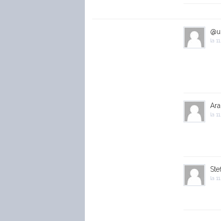
@u
la
11
Ara
la
11
Stef
la
11