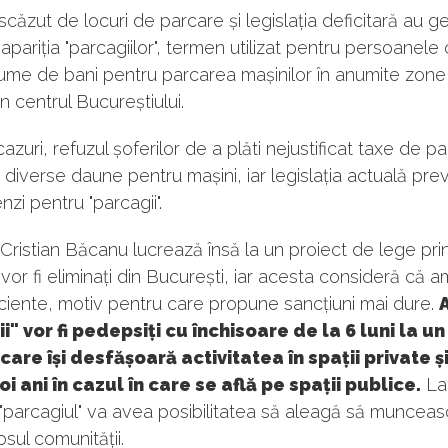
căzut de locuri de parcare și legislația deficitară au ge
i apariția "parcagiilor", termen utilizat pentru persoanele
ume de bani pentru parcarea mașinilor în anumite zone,
in centrul Bucureștiului.
cazuri, refuzul șoferilor de a plăti nejustificat taxe de p
 diverse daune pentru mașini, iar legislația actuală pr
zi pentru "parcagii".
Cristian Băcanu lucrează însă la un proiect de lege pri
" vor fi eliminați din București, iar acesta consideră că a
iciente, motiv pentru care propune sancțiuni mai dure.
A
i" vor fi pedepsiți cu închisoare de la 6 luni la un
 care își desfășoară activitatea în spații private și
oi ani în cazul în care se află pe spații publice.
La
"parcagiul" va avea posibilitatea să aleagă să muncea
osul comunității.