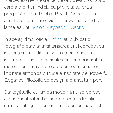
Mercedes-Benz este cel de-al doilea producător
care a oferit un indiciu cu privire la surpriza
pregătită pentru Pebble Beach. Conceptul a fost
anunțat de un teaser video, iar zvonurile indică
lansarea unui
Vision Maybach 6 Cabrio
.
În același timp, oficialii
Infiniti
au publicat o
fotografie care anunță lansarea unui concept cu
influențe retro. Niponii spun că prototipul a fost
inspirat de primele vehicule care au concurat în
motorsport. Liniile retro ale conceptului au fost
îmbinate armonios cu tușele inspirate de "Powerful
Elegance", filozofia de design a brandului nipon.
Dar legăturile cu lumea modernă nu se opresc
aici, întrucât viitorul concept pregătit de Infiniti ar
urma să integreze un sistem de propulsie electric.