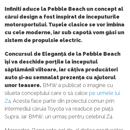
Infiniti aduce la Pebble Beach un concept al
cărui design a fost inspirat de începuturile
motorsportului. Tușele clasice se vor îmbina
cu cele moderne, iar sub capotă vom găsi un
sistem de propulsie electric.
Concursul de Eleganță de la Pebble Beach
își va deschide porțile la începutul
săptămânii viitoare, iar câțiva producători
auto și-au semnalat prezența cu ajutorul
unor teasere.
BMW a publicat o imagine cu
silueta conceptului care o să calce
pe urmele lui
Z4
. Acesta face parte din proiectul comun prin
intermediul căruia Toyota va readuce pe piață
Supra, iar BMW, un urmaș pentru celebrul Z4.