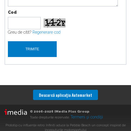
Cod
Greu de citit?
Regenerare cod
Descarcă aplicaţia Automarket
© 2006-2026 iMedia Plus Group
.
Termeni şi condiţii
Toate drepturile rezervate.
Prototip cu influențe retro: Infiniti aduce la Pebble Beach un concept inspirat de
începuturile motorsportului