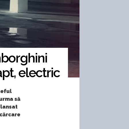
borghini
pt, electric
șeful
 urma să
 lansat
ncărcare