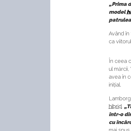
„Prima d
model
h
patrule
Având în
ca viito
În ceea 
ul mărcii
avea în 
inițial.
Lamborghi
hibrid
.
„T
într-o di
cu încăr
mai spus