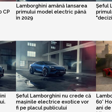
Lamborghini amână lansarea
Șeful
0 CP
primului model electric până
primul
în 2029
"deciz
ini
Șeful Lamborghini nu crede că
Lambo
ui.
mașinile electrice exotice vor
60° H
fi pe placul publicului
ani de