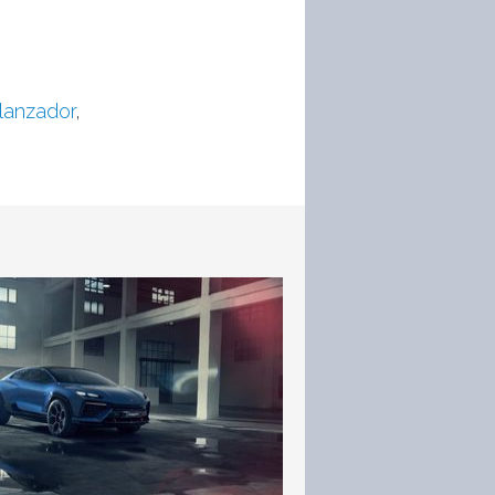
lanzador
,