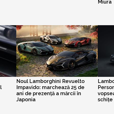
Miura
Noul Lamborghini Revuelto
Lambo
l
Impavido: marchează 25 de
Perso
ani de prezență a mărcii în
vopsea
Japonia
schițe