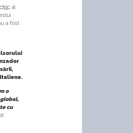
tric
al
estui
u a fost
ulsorului
anzador
ării,
italiene.
em o
 global,
te cu
at