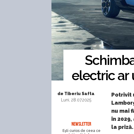
Schimba
electric ar
de Tiberiu Safta
Potrivit
Luni, 28.07.2025
Lamborgh
nu mai f
în 2029,
NEWSLETTER
la priză.
Eşti curios de ceea ce