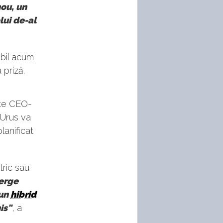
nou, un
lui de-al
abil acum
 priză.
ște CEO-
 Urus va
lanificat
tric sau
erge
 un
hibrid
is"
, a