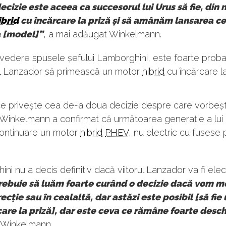
ecizie este aceea ca succesorul lui Urus să fie, din 
ibrid
cu încărcare la priză și să amânăm lansarea ce
a [model]”
, a mai adăugat Winkelmann.
 vedere spusele șefului Lamborghini, este foarte prob
rul Lanzador să primească un motor
hibrid
cu încărcare la
ce privește cea de-a doua decizie despre care vorbe
, Winkelmann a confirmat că următoarea generație a lui
continuare un motor
hibrid
PHEV
, nu electric cu fusese p
ni nu a decis definitiv dacă viitorul Lanzador va fi elec
rebuie să luăm foarte curând o decizie dacă vom m
recție sau în cealaltă, dar astăzi este posibil [să fie
care la priză], dar este ceva ce rămâne foarte desch
 Winkelmann.