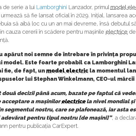
 de serie a lui
Lamborghini
Lanzador, primul
model elec
r, urmează să fie lansat oficial în 2029. Inițial, lansarea ac
buia să aibă loc cu un an mai devreme, însă debutul să
n cauza cererii în scădere pentru mașinile
electrice
de
nță.
 apărut noi semne de întrebare în privința prop
ui model. Este foarte probabil ca Lamborghini L
i fie, de fapt, un
model electric
la momentul lans
 spuselor lui Stephan Winkelmann, CEO-ul mărcii 
 două decizii până acum, bazate pe faptul că ved
 acceptare a mașinilor
electrice
la nivel mondial și
în segmentul nostru, care se plafonează, iar asta es
 adevărat pentru tipul nostru [de mașini]”
, a declar
nn pentru publicația CarExpert.