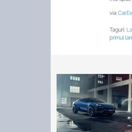
via
CarEx
Taguri:
La
primul la