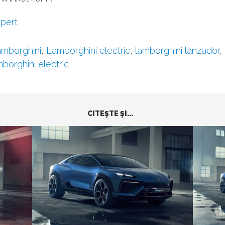
pert
mborghini
,
Lamborghini electric
,
lamborghini lanzador
,
mborghini electric
CITEŞTE ŞI...