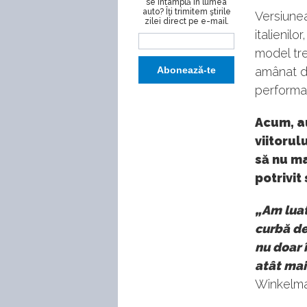
se întâmplă în lumea
auto? Îţi trimitem ştirile
Versiunea
zilei direct pe e-mail.
italienilo
model tre
amânat di
performa
Acum, au
viitorul
să nu ma
potrivit
„Am luat
curbă de
nu doar 
atât mai
Winkelma