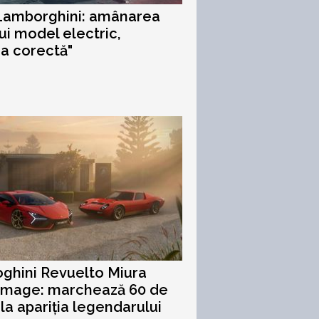
 Lamborghini: amânarea
ui model electric,
ia corectă"
ghini Revuelto Miura
omage: marchează 60 de
 la apariția legendarului