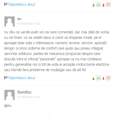
Raportează abuz
5
3
eu
la
03.03.2023, 10:51
nu stiu ce varste aveti voi cei care comentati, dar mai stati de vorba
cu cei tineri, ca sa vedeti daca si cand va disparea moda. pe ei
aproape doar asta ii intereseaza: camere, ecrane, senzori, aplicatii,
design si orice sisteme de confort care ajuta sau preiau integral
sarcinile sofatului. partea de mecanica/propulsie despre care
discuta intre ei infocat "pasionatii" aproape ca nu mai conteaza
pentru generatiile noi si tot de-asta ei accepta motorizarile electrice
sau hibride fara probleme de nostalgie sau de alt fel.
Raportează abuz
4
1
Banditos
la
03.03.2023, 12:41
@eu