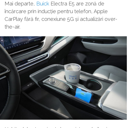
Mai departe,
Buick
Electra E5 are zonă de
încărcare prin inducție pentru telefon, Apple
CarPlay fără fir, conexiune 5G și actualizări over-
the-air.