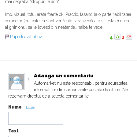
mai degraba "strugurii e acri"
Imo, vizual, totul arata foarte ok. Practic, lasand la o parte fiabilitatea
ecranelor (cu toate ca sunt verificate si rasverificate si testate) daca
ai ghinionul sa le lovesti din neatentie...naiba te vede.
Raportează abuz
4
1
Adauga un comentariu
Modifica
Automarket nu este responsabil pentru acuratetea
avatar
informatiilor din comentariile postate de cititori. Ne
rezervam dreptul de a selecta comentariile.
Nume
Login
Text