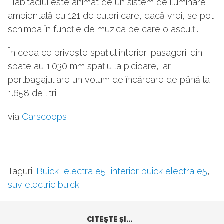
Habitaclul este animat de un sistem de iluminare
ambientală cu 121 de culori care, dacă vrei, se pot
schimba în funcție de muzica pe care o asculți.
În ceea ce privește spațiul interior, pasagerii din
spate au 1.030 mm spațiu la picioare, iar
portbagajul are un volum de încărcare de până la
1.658 de litri.
via
Carscoops
Taguri:
Buick
,
electra e5
,
interior buick electra e5
,
suv electric buick
CITEŞTE ŞI...