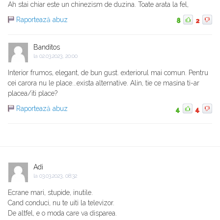
Ah stai chiar este un chinezism de duzina. Toate arata la fel,
Raportează abuz
8
2
Banditos
la
02.03.2023, 20:00
Interior frumos, elegant, de bun gust. exteriorul mai comun. Pentru
cei carora nu le place...exista alternative. Alin, tie ce masina ti-ar
placea/iti place?
Raportează abuz
4
4
Adi
la
03.03.2023, 08:32
Ecrane mari, stupide, inutile.
Cand conduci, nu te uiti la televizor.
De altfel, e o moda care va disparea.