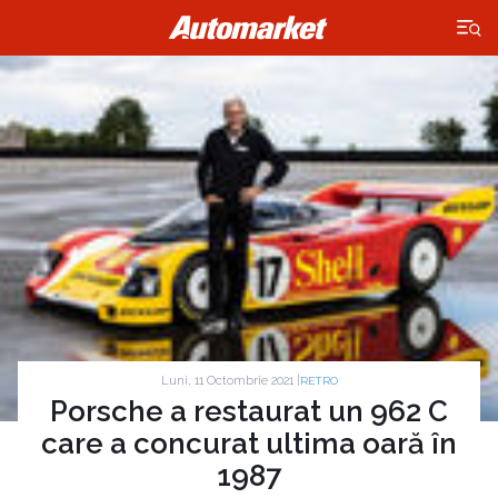
×
Luni, 11 Octombrie 2021 |
RETRO
Porsche a restaurat un 962 C
care a concurat ultima oară în
1987