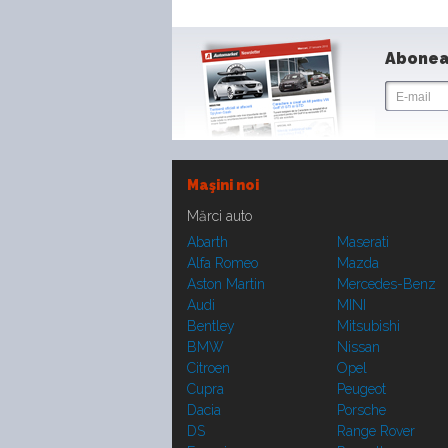
Abonea
Maşini noi
Mărci auto
Abarth
Maserati
Alfa Romeo
Mazda
Aston Martin
Mercedes-Benz
Audi
MINI
Bentley
Mitsubishi
BMW
Nissan
Citroen
Opel
Cupra
Peugeot
Dacia
Porsche
DS
Range Rover