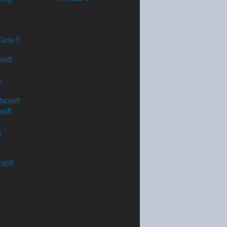
lasa E
lift
y
acelift
lift
t
a
elift
V