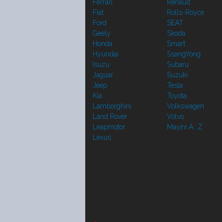
Ferrari
Renault
Fiat
Rolls-Royce
Ford
SEAT
Geely
Skoda
Honda
Smart
Hyundai
SsangYong
Isuzu
Subaru
Jaguar
Suzuki
Jeep
Tesla
Kia
Toyota
Lamborghini
Volkswagen
Land Rover
Volvo
Leapmotor
Mașini A...Z
Lexus