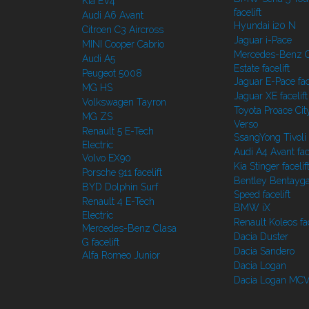
Kia EV4
facelift
Audi A6 Avant
Hyundai i20 N
Citroen C3 Aircross
Jaguar i-Pace
MINI Cooper Cabrio
Mercedes-Benz C
Audi A5
Estate facelift
Peugeot 5008
Jaguar E-Pace face
MG HS
Jaguar XE facelift
Volkswagen Tayron
Toyota Proace Cit
MG ZS
Verso
Renault 5 E-Tech
SsangYong Tivoli f
Electric
Audi A4 Avant face
Volvo EX90
Kia Stinger facelif
Porsche 911 facelift
Bentley Bentayg
BYD Dolphin Surf
Speed facelift
Renault 4 E-Tech
BMW iX
Electric
Renault Koleos fac
Mercedes-Benz Clasa
Dacia Duster
G facelift
Dacia Sandero
Alfa Romeo Junior
Dacia Logan
Dacia Logan MC