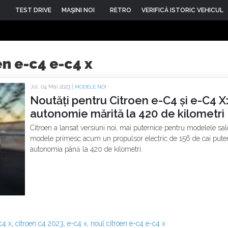
TEST DRIVE
MAŞINI NOI
RETRO
VERIFICĂ ISTORIC VEHICUL
en e-c4 e-c4 x
Joi, 04 Mai 2023 |
MODELE NOI
Noutăți pentru Citroen e-C4 și e-C4 X:
autonomie mărită la 420 de kilometri
Citroen a lansat versiuni noi, mai puternice pentru modelele sal
modele primesc acum un propulsor electric de 156 de cai puter
autonomia până la 420 de kilometri.
c4 x
,
citroen c4 2023
,
e-c4 x
,
noul citroen e-c4 e-c4 x