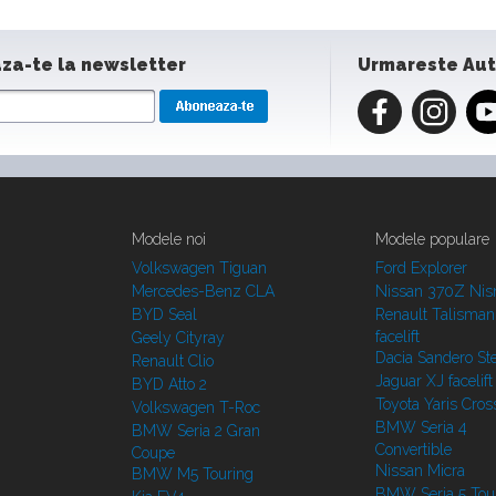
za-te la newsletter
Urmareste Au
Modele noi
Modele populare
Volkswagen Tiguan
Ford Explorer
Mercedes-Benz CLA
Nissan 370Z Ni
BYD Seal
Renault Talisman
facelift
Geely Cityray
Dacia Sandero S
Renault Clio
Jaguar XJ facelift
BYD Atto 2
Toyota Yaris Cros
Volkswagen T-Roc
BMW Seria 4
BMW Seria 2 Gran
Convertible
Coupe
Nissan Micra
BMW M5 Touring
BMW Seria 5 Tou