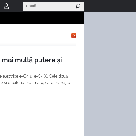
 mai multă putere și
e electrice e-C4 și e-C4 X. Cele două
e și o baterie mai mare, care mărește