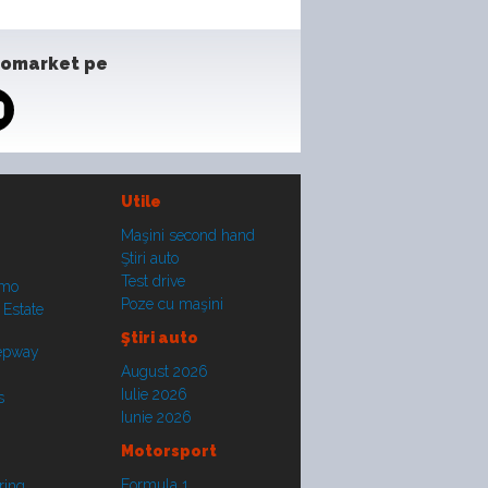
tomarket pe
Utile
Maşini second hand
Ştiri auto
Test drive
smo
Poze cu maşini
 Estate
Ştiri auto
tepway
August 2026
Iulie 2026
s
Iunie 2026
Motorsport
Formula 1
ring