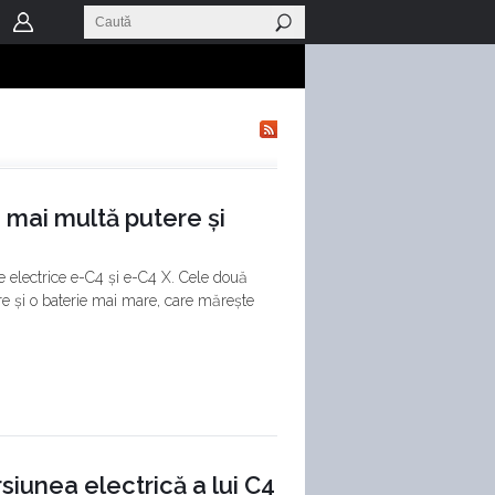
 mai multă putere și
e electrice e-C4 și e-C4 X. Cele două
e și o baterie mai mare, care mărește
siunea electrică a lui C4