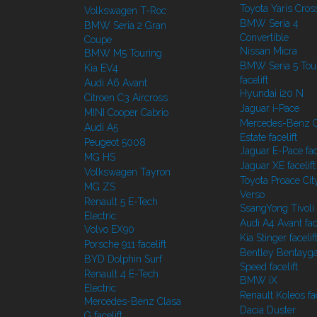
Toyota Yaris Cros
Volkswagen T-Roc
BMW Seria 4
BMW Seria 2 Gran
Convertible
Coupe
Nissan Micra
BMW M5 Touring
BMW Seria 5 Tou
Kia EV4
facelift
Audi A6 Avant
Hyundai i20 N
Citroen C3 Aircross
Jaguar i-Pace
MINI Cooper Cabrio
Mercedes-Benz C
Audi A5
Estate facelift
Peugeot 5008
Jaguar E-Pace face
MG HS
Jaguar XE facelift
Volkswagen Tayron
Toyota Proace Cit
MG ZS
Verso
Renault 5 E-Tech
SsangYong Tivoli f
Electric
Audi A4 Avant face
Volvo EX90
Kia Stinger facelif
Porsche 911 facelift
Bentley Bentayg
BYD Dolphin Surf
Speed facelift
Renault 4 E-Tech
BMW iX
Electric
Renault Koleos fac
Mercedes-Benz Clasa
Dacia Duster
G facelift