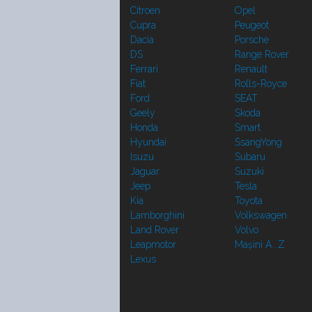
Citroen
Opel
Cupra
Peugeot
Dacia
Porsche
DS
Range Rover
Ferrari
Renault
Fiat
Rolls-Royce
Ford
SEAT
Geely
Skoda
Honda
Smart
Hyundai
SsangYong
Isuzu
Subaru
Jaguar
Suzuki
Jeep
Tesla
Kia
Toyota
Lamborghini
Volkswagen
Land Rover
Volvo
Leapmotor
Mașini A...Z
Lexus