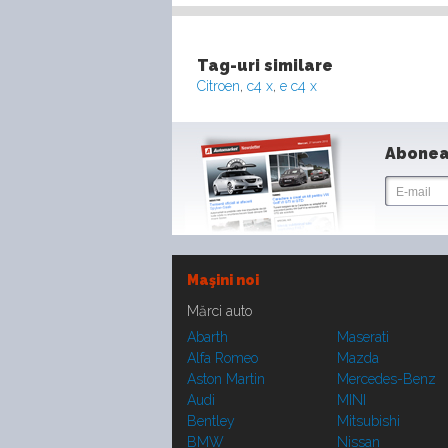
Tag-uri similare
Citroen
,
c4 x
,
e c4 x
Abonea
Maşini noi
Mărci auto
Abarth
Maserati
Alfa Romeo
Mazda
Aston Martin
Mercedes-Benz
Audi
MINI
Bentley
Mitsubishi
BMW
Nissan