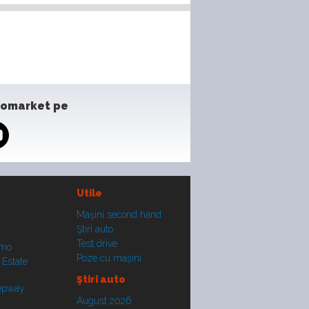
tomarket pe
Utile
Maşini second hand
Ştiri auto
Test drive
smo
Poze cu maşini
 Estate
Ştiri auto
tepway
August 2026