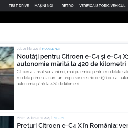
TEST DRIVE
MAŞINI NOI
RETRO
VERIFICĂ ISTORIC VEHICUL
Joi, 04 Mai 2023 |
MODELE NOI
Noutăți pentru Citroen e-C4 și e-C4 X:
autonomie mărită la 420 de kilometri
Citroen a lansat versiuni noi, mai puternice pentru modelele sal
modele primesc acum un propulsor electric de 156 de cai puter
autonomia până la 420 de kilometri.
Vineri, 20 Ianuarie 2023 |
INTERN
Prețuri Citroen e-C4 X în România: ver