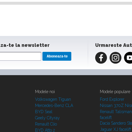
za-te la newsletter
Urmareste Au
Modele noi
Modele populare
Volkswagen Tiguan
Ford Explorer
Mercedes-Benz CLA
Nissan 370Z Ni
BYD Seal
Renault Talisman
facelift
Geely Cityray
Dacia Sandero S
Renault Clio
Jaguar XJ facelift
BYD Atto 2