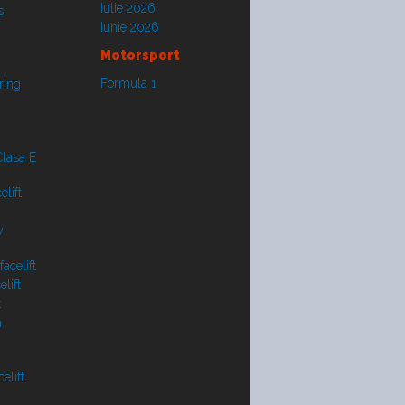
Iulie 2026
s
Iunie 2026
Motorsport
Formula 1
ring
lasa E
lift
y
acelift
lift
t
a
elift