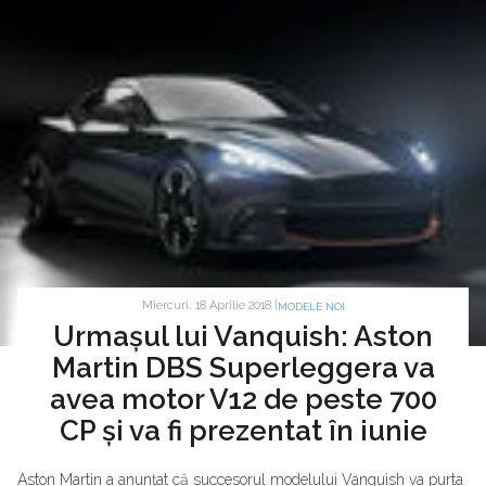
Miercuri, 18 Aprilie 2018 |
MODELE NOI
Urmașul lui Vanquish: Aston
Martin DBS Superleggera va
avea motor V12 de peste 700
CP și va fi prezentat în iunie
Aston Martin a anunțat că succesorul modelului Vanquish va purta