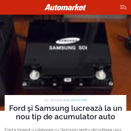
×
Joi, 05 Iunie 2014 |
INDUSTRIE
Ford şi Samsung lucrează la un
nou tip de acumulator auto
Ford a început o colaborare cu Samsung pentru dezvoltarea unui