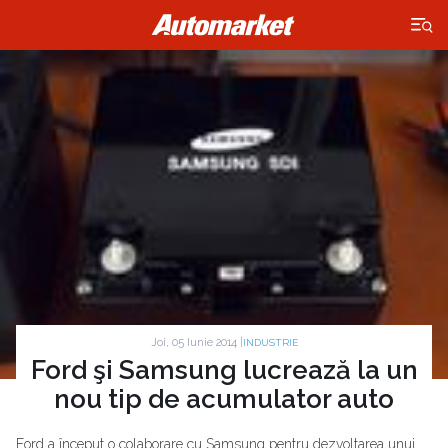
×
Joi, 05 Iunie 2014 |
INDUSTRIE
Ford şi Samsung lucrează la un
nou tip de acumulator auto
Ford a început o colaborare cu Samsung pentru dezvoltarea unui