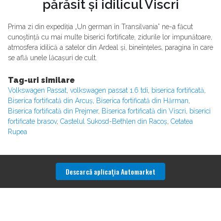
părăsit și idilicul Viscri
Prima zi din expediția „Un german în Transilvania” ne-a făcut
cunoștință cu mai multe biserici fortificate, zidurile lor impunătoare,
atmosfera idilică a satelor din Ardeal și, bineînțeles, paragina în care
se află unele lăcașuri de cult.
Tag-uri similare
Volkswagen Passat
,
volkswagen passat 1.6 tdi
,
biserica fortificată
,
Biserica fortificată din Arcuș
,
Biserica fortificată din Hărman
,
Biserica fortificată din Prejmer
,
Biserica fortificată din Viscri
,
biserici
fortificate brasov
,
Castelul Sukosd-Bethlen din Racoș
,
Cetatea
Rupea
Descarcă aplicaţia Automarket