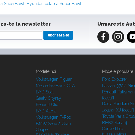
a SuperBowl
,
Hyundai reclama Super Bowl
za-te la newsletter
Urmareste Au
Modele noi
Modele populare
Volkswagen Tiguan
Ford Explorer
Mercedes-Benz CLA
Nissan 370Z Ni
BYD Seal
Renault Talisman
facelift
Geely Cityray
Dacia Sandero S
Renault Clio
Jaguar XJ facelift
BYD Atto 2
Toyota Yaris Cros
Volkswagen T-Roc
BMW Seria 4
BMW Seria 2 Gran
Convertible
Coupe
Nissan Micra