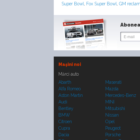
Super Bowl
,
Fox Super Bowl
,
GM reclam
Abonea
Maşini noi
Mărci auto
Abarth
Maserati
Alfa Romeo
Mazda
Aston Martin
Mercedes-Benz
Audi
MINI
Bentley
Mitsubishi
BMW
Nissan
Citroen
Opel
Cupra
Peugeot
Dacia
Porsche