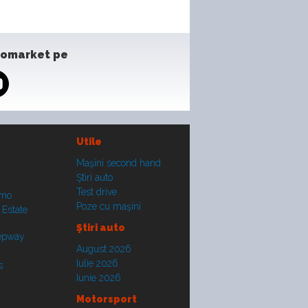
tomarket pe
Utile
Maşini second hand
Ştiri auto
Test drive
smo
Poze cu maşini
 Estate
Ştiri auto
tepway
August 2026
Iulie 2026
s
Iunie 2026
Motorsport