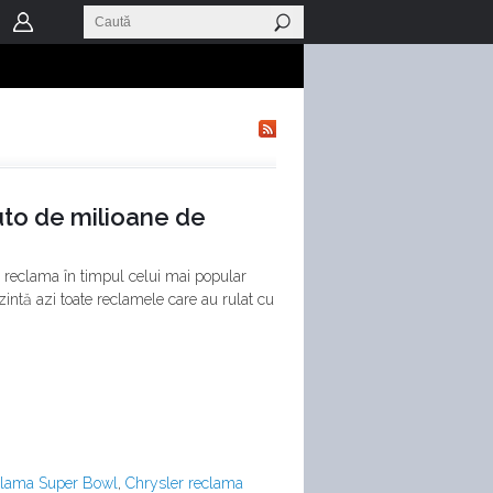
to de milioane de
ze reclama în timpul celui mai popular
ntă azi toate reclamele care au rulat cu
clama Super Bowl
,
Chrysler reclama