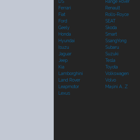
DS
Range Rover
Ferrari
Renault
Fiat
Rolls-Royce
Ford
SEAT
Geely
Skoda
Honda
Smart
Hyundai
SsangYong
Isuzu
Subaru
Jaguar
Suzuki
Jeep
Tesla
Kia
Toyota
Lamborghini
Volkswagen
Land Rover
Volvo
Leapmotor
Mașini A...Z
Lexus