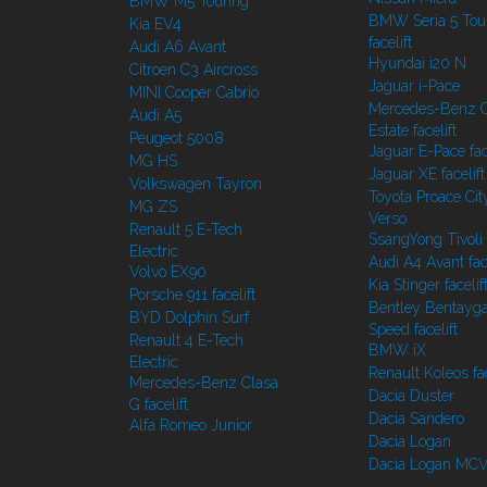
BMW M5 Touring
BMW Seria 5 Tou
Kia EV4
facelift
Audi A6 Avant
Hyundai i20 N
Citroen C3 Aircross
Jaguar i-Pace
MINI Cooper Cabrio
Mercedes-Benz C
Audi A5
Estate facelift
Peugeot 5008
Jaguar E-Pace face
MG HS
Jaguar XE facelift
Volkswagen Tayron
Toyota Proace Cit
MG ZS
Verso
Renault 5 E-Tech
SsangYong Tivoli f
Electric
Audi A4 Avant face
Volvo EX90
Kia Stinger facelif
Porsche 911 facelift
Bentley Bentayg
BYD Dolphin Surf
Speed facelift
Renault 4 E-Tech
BMW iX
Electric
Renault Koleos fac
Mercedes-Benz Clasa
Dacia Duster
G facelift
Dacia Sandero
Alfa Romeo Junior
Dacia Logan
Dacia Logan MC