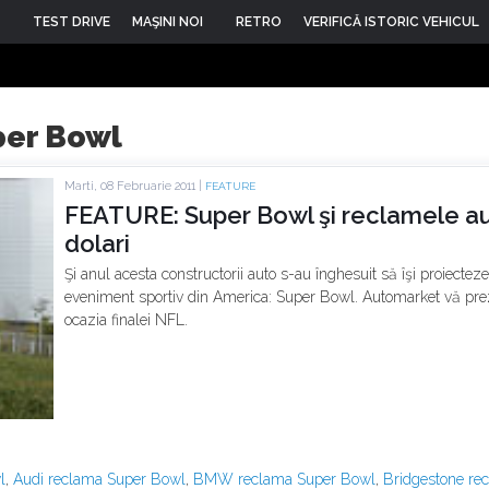
TEST DRIVE
MAŞINI NOI
RETRO
VERIFICĂ ISTORIC VEHICUL
er Bowl
Marti, 08 Februarie 2011 |
FEATURE
FEATURE: Super Bowl şi reclamele au
dolari
Şi anul acesta constructorii auto s-au înghesuit să îşi proiecte
eveniment sportiv din America: Super Bowl. Automarket vă prezi
ocazia finalei NFL.
l
,
Audi reclama Super Bowl
,
BMW reclama Super Bowl
,
Bridgestone re