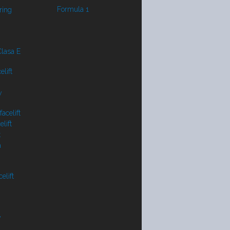
Formula 1
ring
lasa E
lift
y
acelift
lift
t
a
elift
V