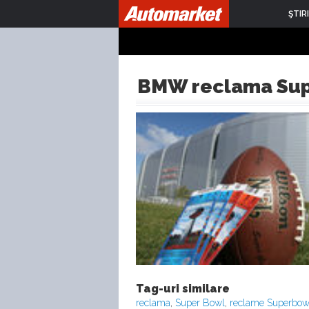
ŞTIRI
BMW reclama Sup
Tag-uri similare
reclama
,
Super Bowl
,
reclame Superbow