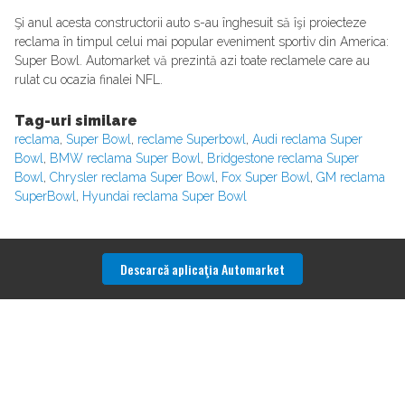
Şi anul acesta constructorii auto s-au înghesuit să îşi proiecteze
reclama în timpul celui mai popular eveniment sportiv din America:
Super Bowl. Automarket vă prezintă azi toate reclamele care au
rulat cu ocazia finalei NFL.
Tag-uri similare
reclama
,
Super Bowl
,
reclame Superbowl
,
Audi reclama Super
Bowl
,
BMW reclama Super Bowl
,
Bridgestone reclama Super
Bowl
,
Chrysler reclama Super Bowl
,
Fox Super Bowl
,
GM reclama
SuperBowl
,
Hyundai reclama Super Bowl
Descarcă aplicaţia Automarket