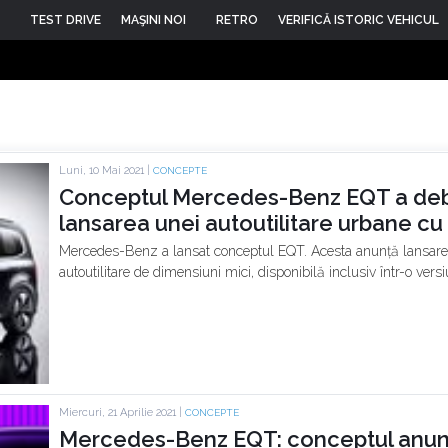
TEST DRIVE
MAŞINI NOI
RETRO
VERIFICĂ ISTORIC VEHICUL
Luni, 10 Mai 2021 |
CONCEPTE
Conceptul Mercedes-Benz EQT a debut
lansarea unei autoutilitare urbane cu 
Mercedes-Benz a lansat conceptul EQT. Acesta anunță lansarea
autoutilitare de dimensiuni mici, disponibilă inclusiv într-o vers
Miercuri, 21 Aprilie 2021 |
CONCEPTE
Mercedes-Benz EQT: conceptul anunț