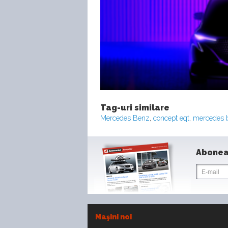
Tag-uri similare
Mercedes Benz
,
concept eqt
,
mercedes 
Abonea
Maşini noi