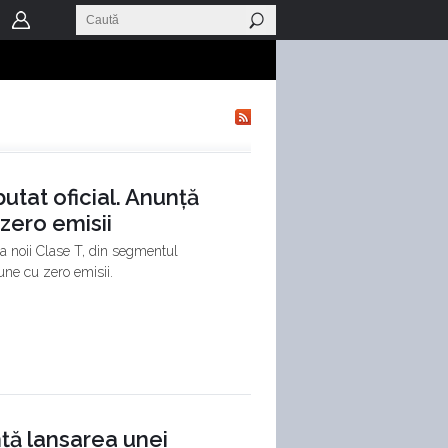
at oficial. Anunță
zero emisii
 noii Clase T, din segmentul
iune cu zero emisii.
ă lansarea unei