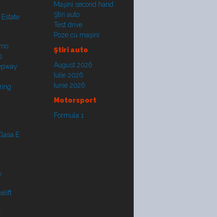
Maşini second hand
Ştiri auto
 Estate
Test drive
Poze cu maşini
smo
Ştiri auto
s
August 2026
tepway
Iulie 2026
Iunie 2026
ring
Motorsport
Formula 1
lasa E
y
lift
t