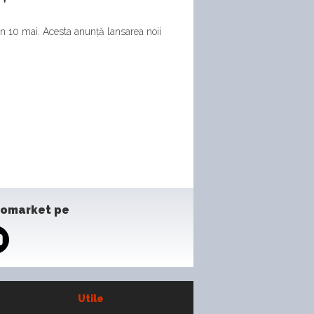
n 10 mai. Acesta anunță lansarea noii
tomarket pe
Utile