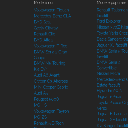
Modele noi
Modele populare
Volkswagen Tiguan
Renault Talisman
facelift
Mercedes-Benz CLA
Ford Explorer
BYD Seal
Nissan 370Z Ni
Geely Cityray
Toyota Yaris Cros
Renault Clio
Dacia Sandero S
BYD Atto 2
Jaguar XJ facelift
Volkswagen T-Roc
BMW Seria 5 Tou
BMW Seria 2 Gran
facelift
Coupe
BMW Seria 4
BMW M5 Touring
Convertible
Kia EV4
Nissan Micra
Audi A6 Avant
Mercedes-Benz C
Citroen C3 Aircross
Estate facelift
MINI Cooper Cabrio
Hyundai i20 N
Audi A5
Jaguar i-Pace
Peugeot 5008
Toyota Proace Cit
MG HS
Verso
Volkswagen Tayron
Jaguar E-Pace face
MG ZS
Jaguar XE facelift
Renault 5 E-Tech
Kia Stinger facelif