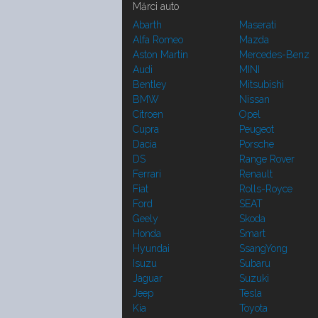
Mărci auto
Abarth
Maserati
Alfa Romeo
Mazda
Aston Martin
Mercedes-Benz
Audi
MINI
Bentley
Mitsubishi
BMW
Nissan
Citroen
Opel
Cupra
Peugeot
Dacia
Porsche
DS
Range Rover
Ferrari
Renault
Fiat
Rolls-Royce
Ford
SEAT
Geely
Skoda
Honda
Smart
Hyundai
SsangYong
Isuzu
Subaru
Jaguar
Suzuki
Jeep
Tesla
Kia
Toyota