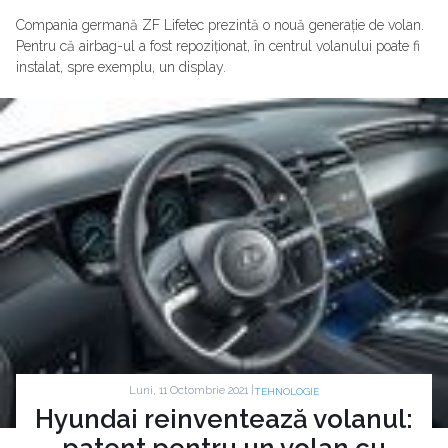
Compania germană ZF Lifetec prezintă o nouă generație de volan.
Pentru că airbag-ul a fost repoziționat, în centrul volanului poate fi
instalat, spre exemplu, un display.
Luni, 11 Octombrie 2021 |
TEHNOLOGIE
Hyundai reinventează volanul:
patent pentru un volan cu