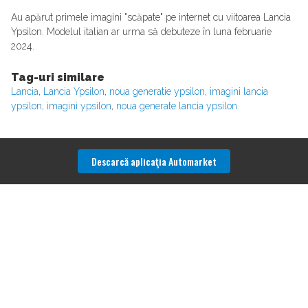
Au apărut primele imagini "scăpate" pe internet cu viitoarea Lancia
Ypsilon. Modelul italian ar urma să debuteze în luna februarie
2024.
Tag-uri similare
Lancia
,
Lancia Ypsilon
,
noua generatie ypsilon
,
imagini lancia
ypsilon
,
imagini ypsilon
,
noua generate lancia ypsilon
Descarcă aplicaţia Automarket