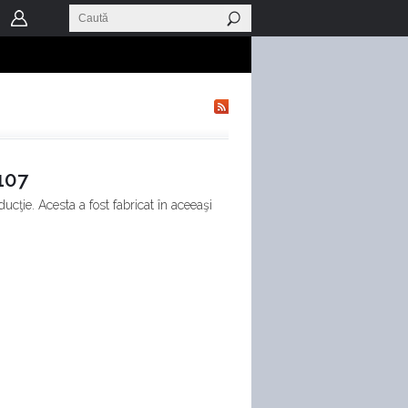
107
cţie. Acesta a fost fabricat în aceeaşi