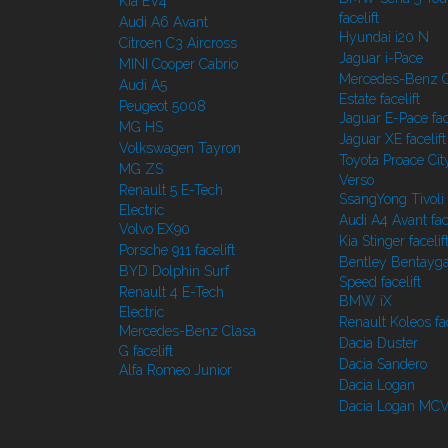
Kia EV4
facelift
Audi A6 Avant
Hyundai i20 N
Citroen C3 Aircross
Jaguar i-Pace
MINI Cooper Cabrio
Mercedes-Benz C
Audi A5
Estate facelift
Peugeot 5008
Jaguar E-Pace face
MG HS
Jaguar XE facelift
Volkswagen Tayron
Toyota Proace Cit
MG ZS
Verso
Renault 5 E-Tech
SsangYong Tivoli f
Electric
Audi A4 Avant face
Volvo EX90
Kia Stinger facelif
Porsche 911 facelift
Bentley Bentayg
BYD Dolphin Surf
Speed facelift
Renault 4 E-Tech
BMW iX
Electric
Renault Koleos fac
Mercedes-Benz Clasa
Dacia Duster
G facelift
Dacia Sandero
Alfa Romeo Junior
Dacia Logan
Dacia Logan MC