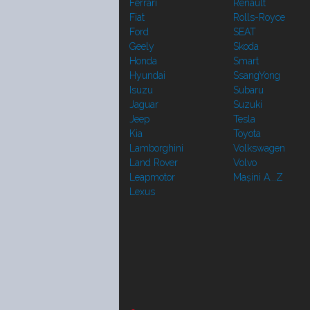
Ferrari
Renault
Fiat
Rolls-Royce
Ford
SEAT
Geely
Skoda
Honda
Smart
Hyundai
SsangYong
Isuzu
Subaru
Jaguar
Suzuki
Jeep
Tesla
Kia
Toyota
Lamborghini
Volkswagen
Land Rover
Volvo
Leapmotor
Mașini A...Z
Lexus