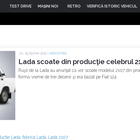
TEST DRIVE
MAŞINI NOI
RETRO
VERIFICĂ ISTORIC VEHICUL
Joi, 19 Aprilie 2012 |
INDUSTRIE
Lada scoate din producţie celebrul 2
Ruşii de la Lada au anunţat că vor scoate modelul 2107 din produ
formă vreme de trei decenii şi era bazat pe Fiat 124.
uctie Lada
,
fabrica Lada
,
Lada 2107