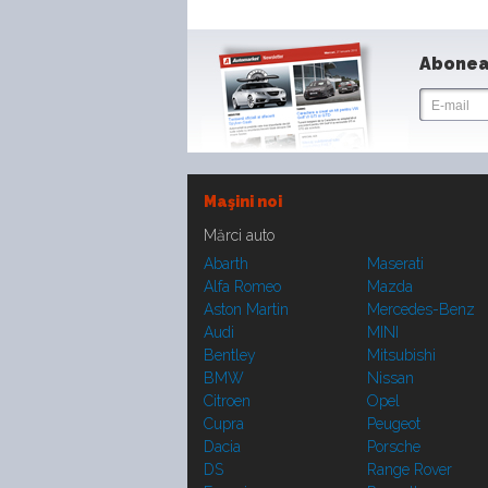
Abonea
Maşini noi
Mărci auto
Abarth
Maserati
Alfa Romeo
Mazda
Aston Martin
Mercedes-Benz
Audi
MINI
Bentley
Mitsubishi
BMW
Nissan
Citroen
Opel
Cupra
Peugeot
Dacia
Porsche
DS
Range Rover