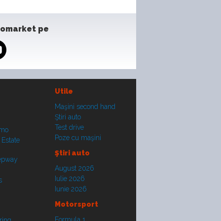
tomarket pe
Utile
Maşini second hand
Ştiri auto
Test drive
smo
Poze cu maşini
 Estate
Ştiri auto
tepway
August 2026
Iulie 2026
s
Iunie 2026
Motorsport
Formula 1
ring