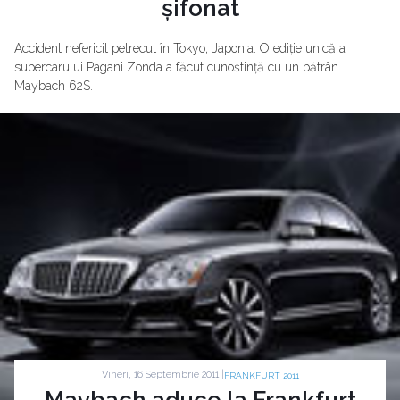
șifonat
Accident nefericit petrecut în Tokyo, Japonia. O ediție unică a
supercarului Pagani Zonda a făcut cunoștință cu un bătrân
Maybach 62S.
Vineri, 16 Septembrie 2011 |
FRANKFURT 2011
Maybach aduce la Frankfurt