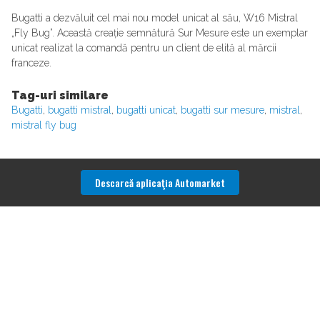
Bugatti a dezvăluit cel mai nou model unicat al său, W16 Mistral
„Fly Bug”. Această creație semnătură Sur Mesure este un exemplar
unicat realizat la comandă pentru un client de elită al mărcii
franceze.
Tag-uri similare
Bugatti
,
bugatti mistral
,
bugatti unicat
,
bugatti sur mesure
,
mistral
,
mistral fly bug
Descarcă aplicaţia Automarket