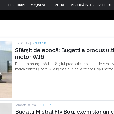
TEST DRIVE
MAŞINI NOI
RETRO
VERIFICĂ ISTORIC VEHICUL
Joi, 16 Iulie |
INDUSTRIE
Sfârșit de epocă: Bugatti a produs ul
motor W16
Bugatti a anunțat oficial sfârșitul producției modelului Mistral. 
marca franceză care își ia rămas bun de la celebrul său moto
Sambata, 02 Mai |
INDUSTRIE
Bugatti Mistral Fly Bug, exemplar uni