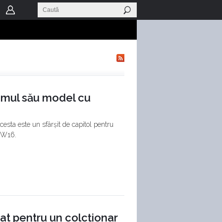
timul său model cu
Acesta este un sfârșit de capitol pentru
r W16.
cat pentru un colcționar