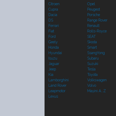
Citroen
Opel
Cupra
Peugeot
Dacia
Porsche
DS
Range Rover
Ferrari
Renault
Fiat
Rolls-Royce
Ford
SEAT
Geely
Skoda
Honda
Smart
Hyundai
SsangYong
Isuzu
Subaru
Jaguar
Suzuki
Jeep
Tesla
Kia
Toyota
Lamborghini
Volkswagen
Land Rover
Volvo
Leapmotor
Mașini A...Z
Lexus