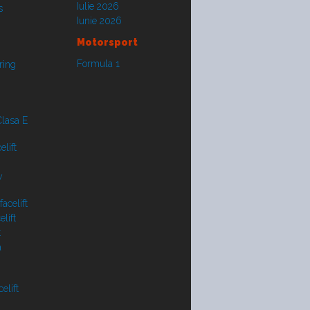
Iulie 2026
s
Iunie 2026
Motorsport
Formula 1
ring
lasa E
lift
y
acelift
lift
t
a
elift