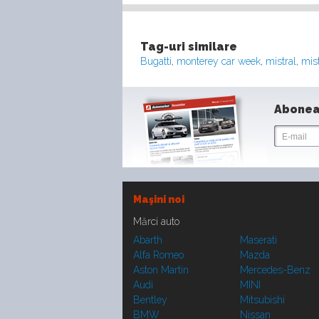
Tag-uri similare
Bugatti
,
monterey car week
,
mistral
,
mist
Abonea
Maşini noi
Mărci auto
Abarth
Maserati
Alfa Romeo
Mazda
Aston Martin
Mercedes-Benz
Audi
MINI
Bentley
Mitsubishi
BMW
Nissan