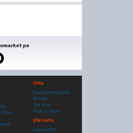
tomarket pe
Utile
Maşini second hand
Ştiri auto
Test drive
smo
Poze cu maşini
 Estate
Ştiri auto
tepway
August 2026