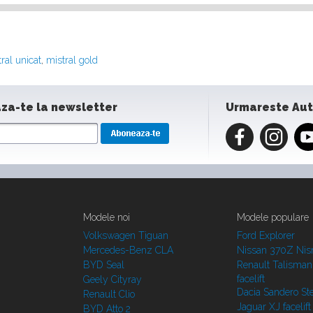
ral unicat
,
mistral gold
za-te la newsletter
Urmareste Au
Modele noi
Modele populare
Volkswagen Tiguan
Ford Explorer
Mercedes-Benz CLA
Nissan 370Z Ni
BYD Seal
Renault Talisman
facelift
Geely Cityray
Dacia Sandero S
Renault Clio
Jaguar XJ facelift
BYD Atto 2