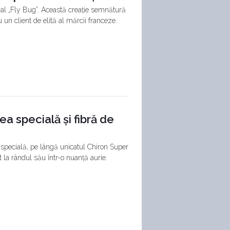
ral „Fly Bug”. Această creație semnătură
n client de elită al mărcii franceze.
ea specială și fibră de
specială, pe lângă unicatul Chiron Super
 la rândul său într-o nuanță aurie.