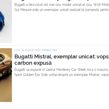
Bugatti a dezvăluit cel mai nou model unicat al său, W16 Mist
Sur Mesure este un exemplar unicat realizat la comandă pentru u
Luni, 14 August 2023 |
MODELE NOI
Bugatti Mistral, exemplar unicat: vops
carbon expusă
Bugatti va expune în cadrul Monterey Car Week încă o mașină 
Sport Golden Era. Este vorba despre un exemplar Mistral, vopsit