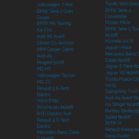
Toyota Yaris Cros
Volkswagen T-Roc
BMW Seria 4
BMW Seria 2 Gran
Convertible
Coupe
Nissan Micra
BMW M5 Touring
BMW Seria 5 Tou
Kia EV4
facelift
Audi A6 Avant
Hyundai i20 N
Citroen C3 Aircross
Jaguar i-Pace
MINI Cooper Cabrio
Mercedes-Benz C
Audi A5
Estate facelift
Peugeot 5008
Jaguar E-Pace face
MG HS
Jaguar XE facelift
Volkswagen Tayron
Toyota Proace Cit
MG ZS
Verso
Renault 5 E-Tech
SsangYong Tivoli f
Electric
Audi A4 Avant face
Volvo EX90
Kia Stinger facelif
Porsche 911 facelift
Bentley Bentayg
BYD Dolphin Surf
Speed facelift
Renault 4 E-Tech
BMW iX
Electric
Renault Koleos fac
Mercedes-Benz Clasa
Dacia Duster
G facelift