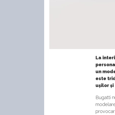
La inter
personal
un model
este tri
ușilor și
Bugatti 
modelare
provocar