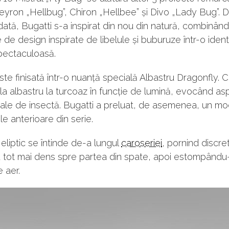
Veyron „Hellbug”, Chiron „Hellbee” și Divo „Lady Bug”. 
ată, Bugatti s-a inspirat din nou din natură, combinând
de design inspirate de libelule și buburuze într-o ident
pectaculoasă.
te finisată într-o nuanță specială Albastru Dragonfly. 
la albastru la turcoaz în funcție de lumină, evocând as
reale de insectă. Bugatti a preluat, de asemenea, un m
le anterioare din serie.
eliptic se întinde de-a lungul
caroseriei
, pornind discret
 tot mai dens spre partea din spate, apoi estompându-
e aer.