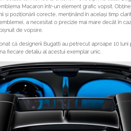
 emblema Macaron într-un element grafic vopsit. Obțin
ii și poziționării corecte, menținând în același timp clar
r emblemei, a necesitat o precizie mai mare decât în caz
ișnuit de vopsire.
nat că designerii Bugatti au petrecut aproape 10 luni 
na fiecare detaliu al acestui exemplar unic.