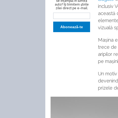
se întâmplă în lumea
auto? Îţi trimitem ştirile
inclusiv 
zilei direct pe e-mail.
această d
elemente 
vizuală s
Mașina es
trece de 
aripilor 
pe mașini
Un motiv 
devenind
prizele d