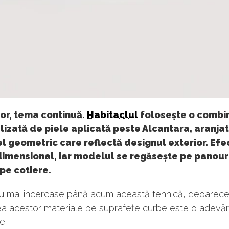
ior, tema continuă.
Habitaclul
folosește o combi
izată de piele aplicată peste Alcantara, aranjată
 geometric care reflectă designul exterior. Efe
dimensional, iar modelul se regăsește pe panour
 pe cotiere.
nu mai încercase până acum această tehnică, deoarec
a acestor materiale pe suprafețe curbe este o adevăr
e.