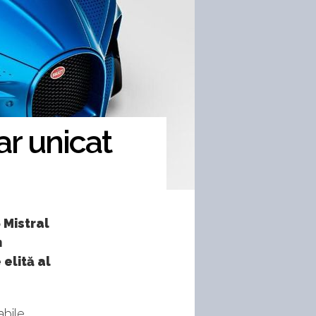
ar unicat
 Mistral
n
elită al
bile,