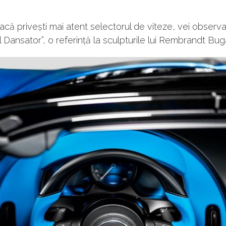
dacă privești mai atent selectorul de viteze, vei observ
l Dansator”, o referință la sculpturile lui Rembrandt Buga