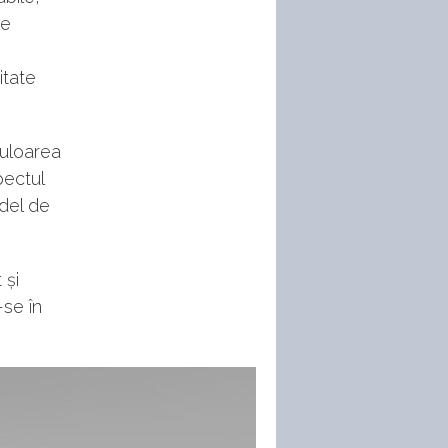
De
itate
Culoarea
pectul
odel de
 și
se în