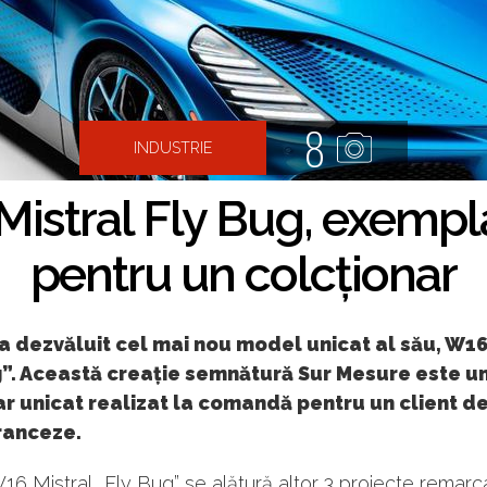
8
INDUSTRIE
Mistral Fly Bug, exempl
pentru un colcționar
a dezvăluit cel mai nou model unicat al său, W16
g”. Această creație semnătură Sur Mesure este u
 unicat realizat la comandă pentru un client de 
ranceze.
6 Mistral „Fly Bug” se alătură altor 3 proiecte remarca