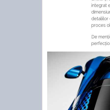
integrat
dimensiun
detaliilo
proces ob
De mențio
perfecțio