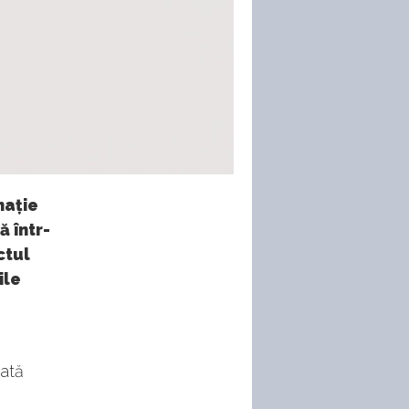
nație
 într-
ctul
ile
e
ată