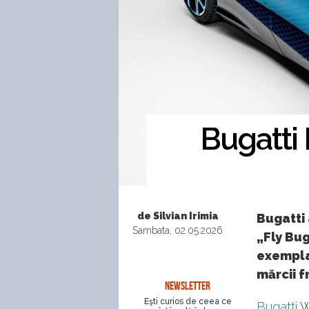
Bugatti 
de Silvian Irimia
Bugatti 
Sambata, 02.05.2026
„Fly Bu
exemplar
mărcii f
NEWSLETTER
Eşti curios de ceea ce
Bugatti
W1