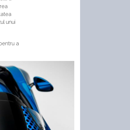
erea
itatea
ul unui
pentru a