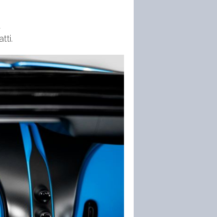
a
tti.