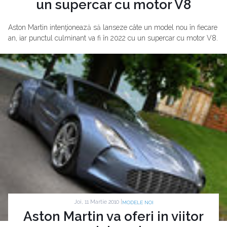
un supercar cu motor V8
Aston Martin intenţionează să lanseze câte un model nou în fiecare
an, iar punctul culminant va fi în 2022 cu un supercar cu motor V8.
Joi, 11 Martie 2010 |
MODELE NOI
Aston Martin va oferi in viitor