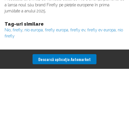
a lansa noul său brand Firefly pe piețele europene în prima
jumătate a anului 2025.
Tag-uri similare
Nio
,
firefly
,
nio europa
,
firefly europa
,
firefly ev
,
firefly ev europa
,
nio
firefly
Descarcă aplicaţia Automarket