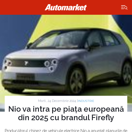
×
Marti, 24 Decembrie 2024 |
INDUSTRIE
Nio va intra pe piața europeană
din 2025 cu brandul Firefly
Producătorul chinez de vehicule electrice Nio a anunțat planurile de