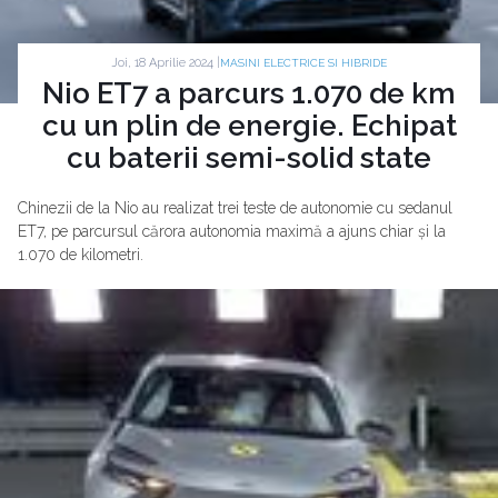
Joi, 18 Aprilie 2024 |
MASINI ELECTRICE SI HIBRIDE
Nio ET7 a parcurs 1.070 de km
cu un plin de energie. Echipat
cu baterii semi-solid state
Chinezii de la Nio au realizat trei teste de autonomie cu sedanul
ET7, pe parcursul cărora autonomia maximă a ajuns chiar și la
1.070 de kilometri.