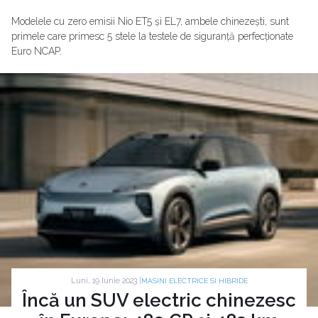
Modelele cu zero emisii Nio ET5 și EL7, ambele chinezești, sunt
primele care primesc 5 stele la testele de siguranță perfecționate
Euro NCAP.
Luni, 19 Iunie 2023 |
MASINI ELECTRICE SI HIBRIDE
Încă un SUV electric chinezesc