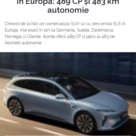
în Europa: 489 CP și 483 km
autonomie
Chinezii de la Nio vor comercializa SUV-ul cu zero emisii EL6 în
Europa, mai exact în țări ca Germania, Suedia, Danemarca,
Norvegia și Olanda. Acesta oferă 489 CP și până la 483 de
kilometri autonomie.