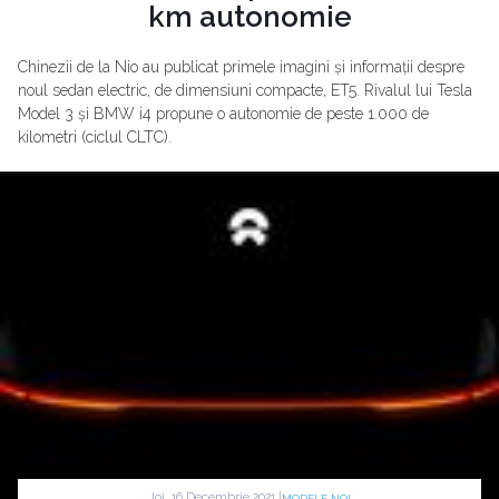
km autonomie
Chinezii de la Nio au publicat primele imagini și informații despre
noul sedan electric, de dimensiuni compacte, ET5. Rivalul lui Tesla
Model 3 și BMW i4 propune o autonomie de peste 1.000 de
kilometri (ciclul CLTC).
Joi, 16 Decembrie 2021 |
MODELE NOI