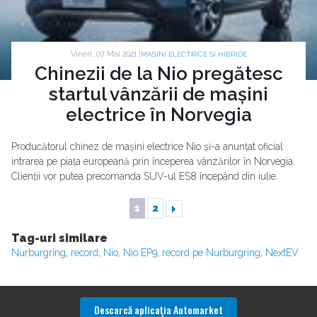
Vineri, 07 Mai 2021 |
MASINI ELECTRICE SI HIBRIDE
Chinezii de la Nio pregătesc
startul vânzării de mașini
electrice în Norvegia
Producătorul chinez de mașini electrice Nio și-a anunțat oficial
intrarea pe piața europeană prin începerea vânzărilor în Norvegia.
Clienții vor putea precomanda SUV-ul ES8 începând din iulie.
1
2
Tag-uri similare
Nurburgring
,
record
,
Nio
,
Nio EP9
,
record pe Nurburgring
,
NextEV
Descarcă aplicaţia Automarket