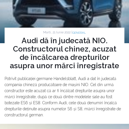
Marti, 21 Iunie 2022 |
GENERAL
Audi dă în judecată NIO.
Constructorul chinez, acuzat
de încălcarea drepturilor
asupra unor mărci înregistrate
Potrivit publicației germane Handelsblatt, Audi a dat în judecată
compania chineză producătoare de mașini NIO. Cel din urmă
constructor este acuzat că ar fi încălcat drepturile asupra unor
mărci înregistrate, după ce două dintre modelele sale au fost
botezate ES6 și ES8. Conform Audi, cele două denumiri încalcă
drepturile deținute asupra numelor S6 și S8, mărci înregistrate de
constructorul german.