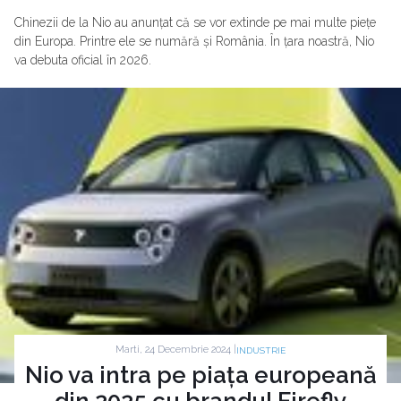
Chinezii de la Nio au anunțat că se vor extinde pe mai multe piețe
din Europa. Printre ele se numără și România. În țara noastră, Nio
va debuta oficial în 2026.
Marti, 24 Decembrie 2024 |
INDUSTRIE
Nio va intra pe piața europeană
din 2025 cu brandul Firefly