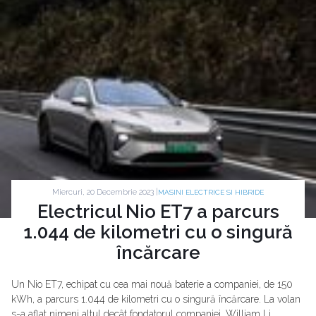
Miercuri, 20 Decembrie 2023 |
MASINI ELECTRICE SI HIBRIDE
Electricul Nio ET7 a parcurs
1.044 de kilometri cu o singură
încărcare
Un Nio ET7, echipat cu cea mai nouă baterie a companiei, de 150
kWh, a parcurs 1.044 de kilometri cu o singură încărcare. La volan
s-a aflat nimeni altul decât fondatorul companiei, William Li.