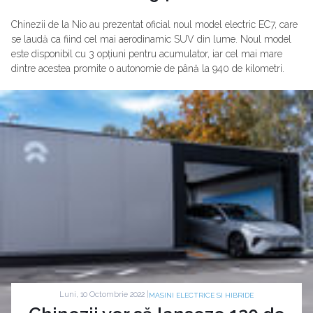
Chinezii de la Nio au prezentat oficial noul model electric EC7, care
se laudă ca fiind cel mai aerodinamic SUV din lume. Noul model
este disponibil cu 3 opțiuni pentru acumulator, iar cel mai mare
dintre acestea promite o autonomie de până la 940 de kilometri.
Luni, 10 Octombrie 2022 |
MASINI ELECTRICE SI HIBRIDE