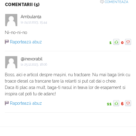
COMENTEAZA
COMENTARII (5)
Ambulanța
la
24.12.2023, 15:44
Ni-no-ni-no
Raportează abuz
1
0
@inexorabil
la
25.12.2023, 18:06
Boss, aici e articol despre mașini, nu tractoare. Nu mai baga link cu
troace diesel ca trancane tare la relanti si put cat dai o cheie.
Daca iti plac asa mult, baga-ti nasul in teava lor de esapament si
inspira cat poti tu de adanc!
Raportează abuz
11
6