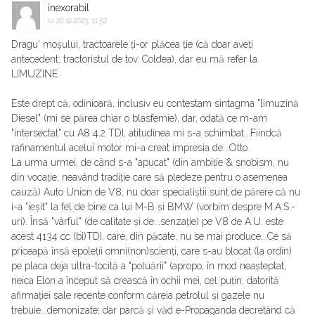
inexorabil
la
26.12.2023, 11:52
Dragu' moșului, tractoarele ți-or plăcea ție (că doar aveți
antecedent: tractoristul de tov. Coldea), dar eu mă refer la
LIMUZINE.
Este drept că, odinioară, inclusiv eu contestam sintagma "limuzină
Diesel" (mi se părea chiar o blasfemie), dar, odată ce m-am
"intersectat" cu A8 4.2 TDI, atitudinea mi s-a schimbat...Fiindcă
rafinamentul acelui motor mi-a creat impresia de...Otto.
La urma urmei, de când s-a "apucat" (din ambiție & snobism, nu
din vocație, neavând tradiție care să pledeze pentru o asemenea
cauză) Auto Union de V8, nu doar specialiștii sunt de părere că nu
i-a "ieșit" la fel de bine ca lui M-B și BMW (vorbim despre M.A.S.-
uri). Însă "vârful" (de calitate și de...senzație) pe V8 de A.U. este
acest 4134 cc (bi)TDI, care, din păcate, nu se mai produce...Ce să
priceapă însă epoleții omni(non)scienți, care s-au blocat (la ordin)
pe placa deja ultra-tocită a "poluării" (apropo, în mod neașteptat,
neica Elon a început să crească în ochii mei, cel puțin, datorită
afirmației sale recente conform căreia petrolul și gazele nu
trebuie...demonizate; dar parcă și văd e-Propaganda decretând că