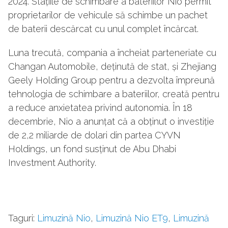
2024. Stațiile de schimbare a bateriilor Nio permit
proprietarilor de vehicule să schimbe un pachet
de baterii descărcat cu unul complet încărcat.
Luna trecută, compania a încheiat parteneriate cu
Changan Automobile, deținută de stat, și Zhejiang
Geely Holding Group pentru a dezvolta împreună
tehnologia de schimbare a bateriilor, creată pentru
a reduce anxietatea privind autonomia. În 18
decembrie, Nio a anunțat că a obținut o investiție
de 2,2 miliarde de dolari din partea CYVN
Holdings, un fond susținut de Abu Dhabi
Investment Authority.
Taguri:
Limuzină Nio
,
Limuzină Nio ET9
,
Limuzină