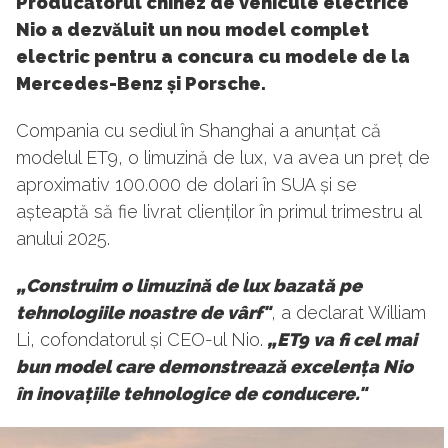
Producătorul chinez de vehicule electrice
Nio a dezvăluit un nou model complet
electric pentru a concura cu modele de la
Mercedes-Benz și Porsche.
Compania cu sediul în Shanghai a anunțat că
modelul ET9, o limuzină de lux, va avea un preț de
aproximativ 100.000 de dolari în SUA și se
așteaptă să fie livrat clienților în primul trimestru al
anului 2025.
„Construim o limuzină de lux bazată pe
tehnologiile noastre de vârf"
, a declarat William
Li, cofondatorul și CEO-ul Nio.
„ET9 va fi cel mai
bun model care demonstrează excelența Nio
în inovațiile tehnologice de conducere."