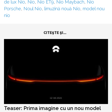
de lux Nio
,
Nio
,
Nio ET9
,
Nio Maybach
,
Nio
Porsche
,
Noul Nio
,
limuzină nouă Nio
,
model nou
nio
CITEŞTE ŞI...
Teaser: Prima imagine cu un nou model