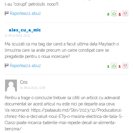
l-au "corupt" petroliștii, nooo?).
Raportează abuz
2
5
alex_cu_a_mic
la
26.12.2023, 22:15
Ma scuzati ca ma bag dar cand a facut ultima data Maybach o
limuzina care sa arate precum un caine constipat care se
pregateste pentru o noua incercare?
Raportează abuz
1
1
Cris
la
28.12.2023, 12:18
Pentru a trage o concluzie trebuie sa cititi un articol cu adevarat
documentat iar acest articul nu este nici pe departe asa ceva.
Va recomand: https://piataauto.md/Stiri/2023/12/Producatorul-
chinez-Nio-a-dezvaluit-noul-ET9-o-masina-electrica-de-talia-S-
Class-poate-incarca-bateriile-mai-repede-decat-ar-alimenta-
benzina/