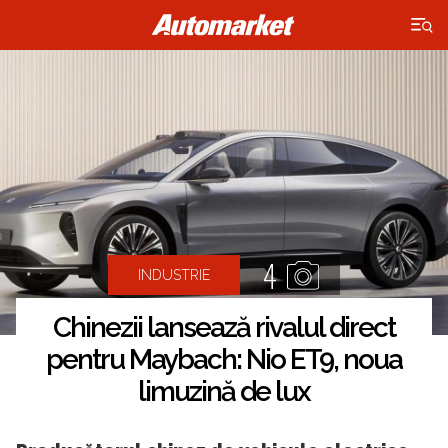
×
4
INDUSTRIE
Chinezii lansează rivalul direct
pentru Maybach: Nio ET9, noua
limuzină de lux