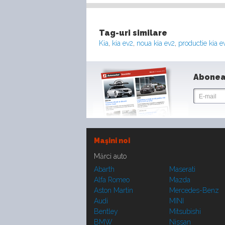
Tag-uri similare
Kia
,
kia ev2
,
noua kia ev2
,
productie kia e
Abonea
Maşini noi
Mărci auto
Abarth
Maserati
Alfa Romeo
Mazda
Aston Martin
Mercedes-Benz
Audi
MINI
Bentley
Mitsubishi
BMW
Nissan