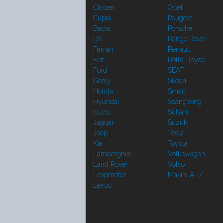
Citroen
Opel
Cupra
Peugeot
Dacia
Porsche
DS
Range Rover
Ferrari
Renault
Fiat
Rolls-Royce
Ford
SEAT
Geely
Skoda
Honda
Smart
Hyundai
SsangYong
Isuzu
Subaru
Jaguar
Suzuki
Jeep
Tesla
Kia
Toyota
Lamborghini
Volkswagen
Land Rover
Volvo
Leapmotor
Mașini A...Z
Lexus