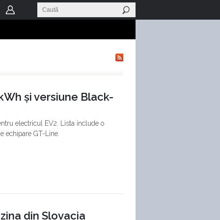
 kWh și versiune Black-
ntru electricul EV2. Lista include o
de echipare GT-Line.
uzina din Slovacia