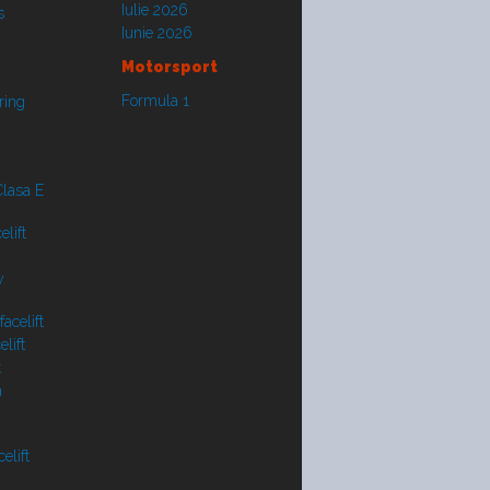
Iulie 2026
s
Iunie 2026
Motorsport
Formula 1
ring
lasa E
lift
y
acelift
lift
t
a
elift