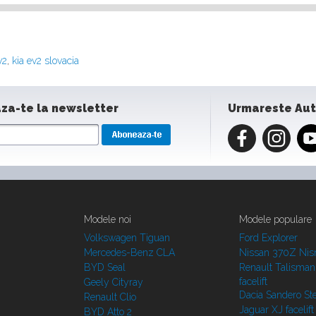
v2
,
kia ev2 slovacia
za-te la newsletter
Urmareste Au
Modele noi
Modele populare
Volkswagen Tiguan
Ford Explorer
Mercedes-Benz CLA
Nissan 370Z Ni
BYD Seal
Renault Talisman
facelift
Geely Cityray
Dacia Sandero S
Renault Clio
Jaguar XJ facelift
BYD Atto 2