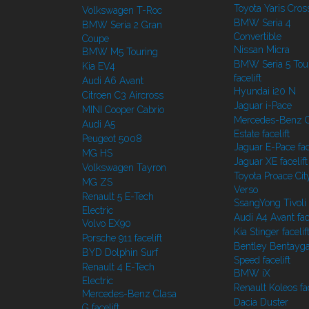
Toyota Yaris Cros
Volkswagen T-Roc
BMW Seria 4
BMW Seria 2 Gran
Convertible
Coupe
Nissan Micra
BMW M5 Touring
BMW Seria 5 Tou
Kia EV4
facelift
Audi A6 Avant
Hyundai i20 N
Citroen C3 Aircross
Jaguar i-Pace
MINI Cooper Cabrio
Mercedes-Benz C
Audi A5
Estate facelift
Peugeot 5008
Jaguar E-Pace face
MG HS
Jaguar XE facelift
Volkswagen Tayron
Toyota Proace Cit
MG ZS
Verso
Renault 5 E-Tech
SsangYong Tivoli f
Electric
Audi A4 Avant face
Volvo EX90
Kia Stinger facelif
Porsche 911 facelift
Bentley Bentayg
BYD Dolphin Surf
Speed facelift
Renault 4 E-Tech
BMW iX
Electric
Renault Koleos fac
Mercedes-Benz Clasa
Dacia Duster
G facelift