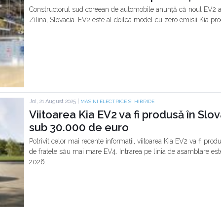
Constructorul sud coreean de automobile anunță că noul EV2 a i
Zilina, Slovacia. EV2 este al doilea model cu zero emisii Kia pr
Joi, 21 August 2025 |
MASINI ELECTRICE SI HIBRIDE
Viitoarea Kia EV2 va fi produsă în Slo
sub 30.000 de euro
Potrivit celor mai recente informații, viitoarea Kia EV2 va fi produ
de fratele său mai mare EV4. Intrarea pe linia de asamblare es
2026.