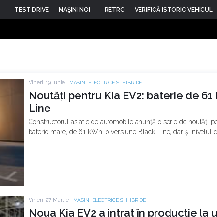
TEST DRIVE
MAŞINI NOI
RETRO
VERIFICĂ ISTORIC VEHICUL
Vineri, 19 Iunie |
MASINI ELECTRICE SI HIBRIDE
Noutăți pentru Kia EV2: baterie de 61
Line
Constructorul asiatic de automobile anunță o serie de noutăți pe
baterie mare, de 61 kWh, o versiune Black-Line, dar și nivelul 
Vineri, 27 Martie |
MASINI ELECTRICE SI HIBRIDE
Noua Kia EV2 a intrat în producție la 