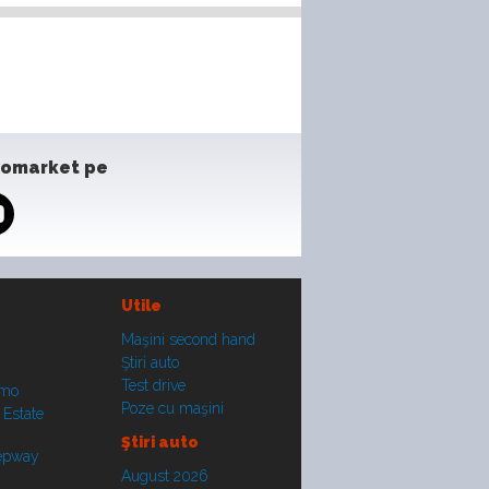
tomarket pe
Utile
Maşini second hand
Ştiri auto
Test drive
smo
Poze cu maşini
 Estate
Ştiri auto
tepway
August 2026