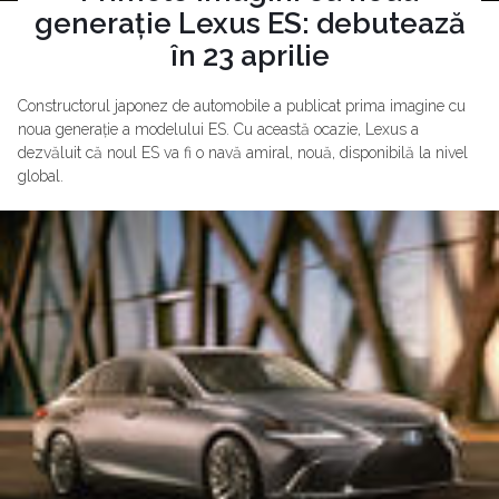
generație Lexus ES: debutează
în 23 aprilie
Constructorul japonez de automobile a publicat prima imagine cu
noua generație a modelului ES. Cu această ocazie, Lexus a
dezvăluit că noul ES va fi o navă amiral, nouă, disponibilă la nivel
global.