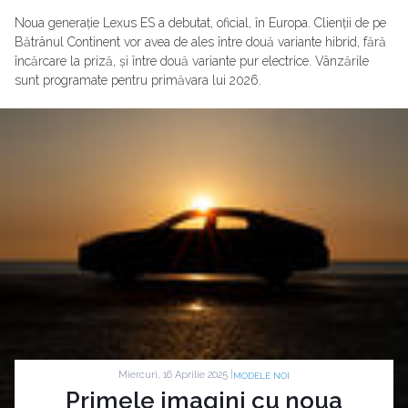
Noua generație Lexus ES a debutat, oficial, în Europa. Clienții de pe
Bătrânul Continent vor avea de ales între două variante hibrid, fără
încărcare la priză, și între două variante pur electrice. Vânzările
sunt programate pentru primăvara lui 2026.
Miercuri, 16 Aprilie 2025 |
MODELE NOI
Primele imagini cu noua