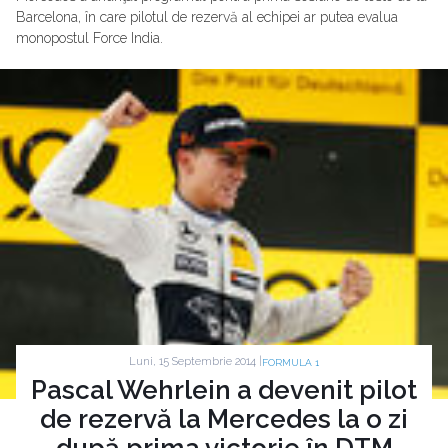
Barcelona, în care pilotul de rezervă al echipei ar putea evalua
monopostul Force India.
Luni, 15 Septembrie 2014 |
FORMULA 1
Pascal Wehrlein a devenit pilot
de rezervă la Mercedes la o zi
după prima victorie în DTM