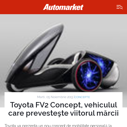
×
Marti, 05 Noiembrie 2013 |
CONCEPTE
Toyota FV2 Concept, vehiculul
care prevesteşte viitorul mărcii
Toyota va prezenta un nou concept de mobilitate personală la