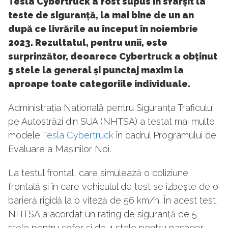
Tesla Cybertruck a fost supus în sfârșit la
teste de siguranță, la mai bine de un an
după ce livrările au început în noiembrie
2023. Rezultatul, pentru unii, este
surprinzător, deoarece Cybertruck a obținut
5 stele la general și punctaj maxim la
aproape toate categoriile individuale.
Administrația Națională pentru Siguranța Traficului
pe Autostrăzi din SUA (NHTSA) a testat mai multe
modele
Tesla Cybertruck
în cadrul Programului de
Evaluare a Mașinilor Noi.
La testul frontal, care simulează o coliziune
frontală și în care vehiculul de test se izbește de o
barieră rigidă la o viteză de 56 km/h. În acest test,
NHTSA a acordat un rating de siguranță de 5
stele pentru șofer și de 4 stele pentru pasager.