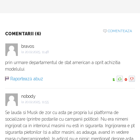
COMENTEAZA
COMENTARII (6)
bravos
la
20.02.2025, 11:48
prin urmare departamentul de stat american a oprit achizitia
modelului.
Raportează abuz
1
0
nobody
la
20.02.2025, 11:55
Se lauda si Musk de zor cu asta pe propria lui platforma de
socializare (printre postarile cu campanii politice). Nu era nimeni
ingrijorat ca in interiorul masinii nu esti in siguranta. Ingrijorarea e pt
siguranta pietonilor (si a altor masini, as adauga, avand in vedere
masa cybercamionetei). In articol nu e nimic mentionat despre asta