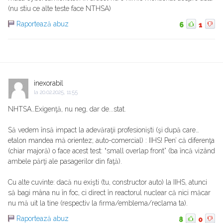
(nu stiu ce alte teste face NTHSA)
Raportează abuz
6
1
inexorabil
la
20.02.2025, 11:55
NHTSA…Exigenţă, nu neg, dar de...stat.
Să vedem însă impact la adevăraţii profesionişti (şi după care…
etalon mandea mă orientez; auto-comercial) : IIHS! Pen’ că diferenţa
(chiar majoră) o face acest test: “small overlap front” (ba încă vizând
ambele părţi ale pasagerilor din faţă).
Cu alte cuvinte: dacă nu exişti (tu, constructor auto) la IIHS, atunci
să bagi mâna nu în foc, ci direct în reactorul nuclear că nici măcar
nu mă uit la tine (respectiv la firma/emblema/reclama ta).
Raportează abuz
8
0