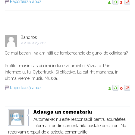
Raportează abuz
4
2
Banditos
la
20.02.2025, 21:21
Ce mai batrani...va amintiti de tomberoanele de gunoi de odinioara?
Profilul masinii asteia imi induce vii amintiri. Vizuale. Prin
intermediul lui Cybertruck. Si olfactive. La cat rht mananca, in
ultima vreme, musiu Muska.
Raportează abuz
2
0
Adauga un comentariu
Modifica
Automarket nu este responsabil pentru acuratetea
avatar
informatiilor din comentariile postate de cititori. Ne
rezervam dreptul de a selecta comentariile.