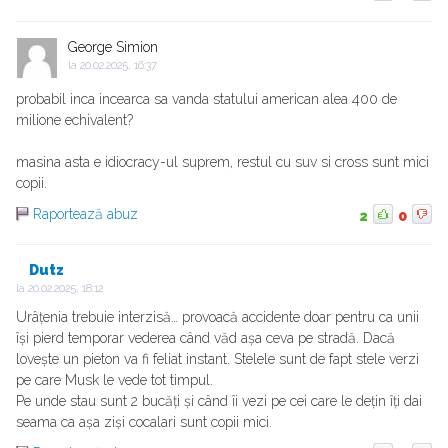
George Simion
la
20.02.2025, 16:37
probabil inca incearca sa vanda statului american alea 400 de
milione echivalent?
masina asta e idiocracy-ul suprem, restul cu suv si cross sunt mici
copii.
Raportează abuz
2
0
Dutz
la
20.02.2025, 18:12
Urâțenia trebuie interzisă… provoacă accidente doar pentru ca unii
își pierd temporar vederea când văd așa ceva pe stradă. Dacă
lovește un pieton va fi feliat instant. Stelele sunt de fapt stele verzi
pe care Musk le vede tot timpul.
Pe unde stau sunt 2 bucăți și când îi vezi pe cei care le dețin îți dai
seama ca așa ziși cocalari sunt copii mici.